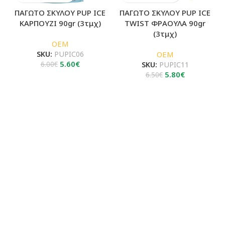
E
ΠΑΓΩΤΟ ΣΚΥΛΟΥ PUP ICE
ΠΑΓΩΤΟ ΣΚΥΛΟΥ PUP ICE
ΚΑΡΠΟΥΖΙ 90gr (3τμχ)
TWIST ΦΡΑΟΥΛΑ 90gr
(3τμχ)
OEM
SKU:
PUPIC06
OEM
Original
Η
5.60
€
6.00
€
SKU:
PUPIC11
υσα
price
τρέχουσα
Original
Η
5.80
€
6.50
€
was:
τιμή
price
τρέχουσα
6.00€.
είναι:
was:
τιμή
5.60€.
6.50€.
είναι:
5.80€.