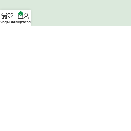
0
Shop
Wishlist
Cart
My account
Ακολουθήστε μας στα Social Media