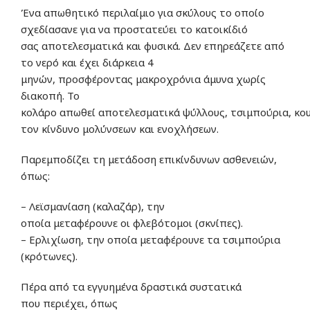
Ένα απωθητικό περιλαίμιο για σκύλους το οποίο
σχεδίασανε
για να
προστατεύει
το κατοικίδιό
σας
αποτελεσματικά
και
φυσικά
.
Δεν επηρεάζετε
από
το νερό και
έχει
διάρκεια 4
μηνών
,
προσφέροντας
μακροχρόνια άμυνα χωρίς
διακοπή.
Το
κολάρο
απωθεί
αποτελεσματικά
ψύλλους
,
τσιμπούρια
,
κο
τον κίνδυνο μολύνσεων και ενοχλήσεων.
Παρεμποδίζει
τη μετάδοση επικίνδυνων ασθενειών,
όπως:
–
Λεϊσμανίαση (καλαζάρ)
, την
οποία
μεταφέρουνε
οι
φλεβότομοι (σκνίπες)
.
–
Ερλιχίωση
, την οποία
μεταφέρουνε
τα
τσιμπούρια
(κρότωνες)
.
Πέρα
από τα εγγυημένα δραστικά συστατικά
που
περιέχει,
όπως