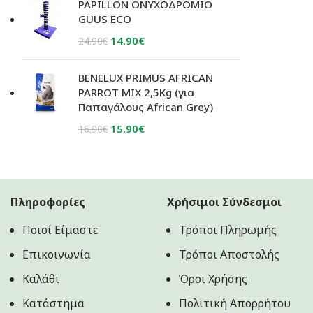
was:
τιμή
PAPILLON ΟΝΥΧΟΔΡΟΜΙΟ
16.90€.
είναι:
GUUS ECO
15.50€.
Original
Η
14.90
€
24.90
€
price
τρέχουσα
was:
τιμή
BENELUX PRIMUS AFRICAN
24.90€.
είναι:
PARROT MIX 2,5Kg (για
Παπαγάλους African Grey)
14.90€.
Original
Η
15.90
€
16.90
€
price
τρέχουσα
was:
τιμή
16.90€.
είναι:
15.90€.
Πληροφορίες
Χρήσιμοι Σύνδεσμοι
Ποιοί Είμαστε
Τρόποι Πληρωμής
Επικοινωνία
Τρόποι Αποστολής
Καλάθι
Όροι Χρήσης
Κατάστημα
Πολιτική Aπορρήτου