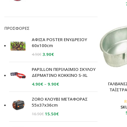
ΠΡΟΣΦΟΡΈΣ
ΑΦΙΣΑ POSTER ΕΝΥΔΡΕΙΟΥ
60x100cm
Original
Η
3.90
€
4.90
€
price
τρέχουσα
was:
τιμή
PAPILLON ΠΕΡΙΛΑΙΜΙΟ ΣΚΥΛΟΥ
4.90€.
είναι:
ΔΕΡΜΑΤΙΝΟ ΚΟΚΚΙΝΟ S-XL
3.90€.
ΓΑΛΒΑΝΙ
Price
4.90
€
–
9.90
€
ΤΑΪΣΤΡ
range:
4.90€
ZORO ΚΛΟΥΒΙ ΜΕΤΑΦΟΡΑΣ
R
through
55x37x36cm
SK
9.90€
Original
Η
15.50
€
16.90
€
price
τρέχουσα