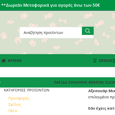
**Δωρεάν Μεταφορικά για αγορές άνω των 50€
ΑΡΧΙΚΗ
ΣΚΎΛΟΣ
ΠΑΓΊΔΑ ΣΎΛΛΗΨΗΣ ΜΙΚΡΏΝ ΖΏΩ
ΚΑΤΗΓΟΡΊΕΣ ΠΡΟΪΌΝΤΩΝ
Αξεσουάρ Μι
επιλεγμένα πρ
Προσφορές
Σκύλος
Εάν έχεις κατ
Γάτα