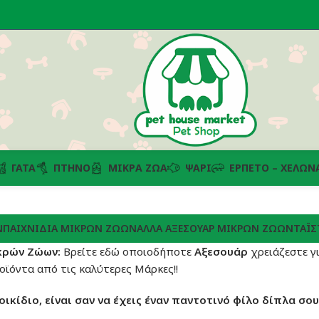
ΓΆΤΑ
ΠΤΗΝΌ
ΜΙΚΡΆ ΖΏΑ
ΨΆΡΙ
ΕΡΠΕΤΌ – ΧΕΛΏΝ
Ν
ΠΑΙΧΝΊΔΙΑ ΜΙΚΡΏΝ ΖΏΩΝ
ΆΛΛΑ ΑΞΕΣΟΥΆΡ ΜΙΚΡΏΝ ΖΏΩΝ
ΤΑΪΣ
κρών Ζώων:
Βρείτε εδώ οποιοδήποτε
Αξεσουάρ
χρειάζεστε γ
οϊόντα από τις καλύτερες Μάρκες!!
οικίδιο, είναι σαν να έχεις έναν παντοτινό φίλο δίπλα σου