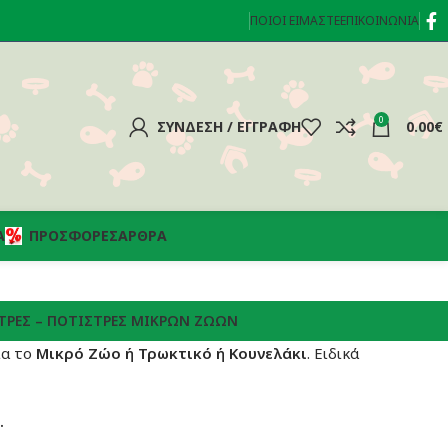
ΠΟΙΟΊ ΕΊΜΑΣΤΕ
ΕΠΙΚΟΙΝΩΝΊΑ
0
ΣΎΝΔΕΣΗ / ΕΓΓΡΑΦΉ
0.00
€
Α
ΠΡΟΣΦΟΡΈΣ
ΆΡΘΡΑ
ΤΡΕΣ – ΠΟΤΊΣΤΡΕΣ ΜΙΚΡΏΝ ΖΏΩΝ
ια το
Μικρό Ζώο ή
Τρωκτικό ή Κουνελάκι
. Ειδικά
.