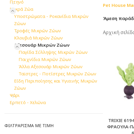
Πτηνό
Pet House Ma
Μικρά Ζώα
Υποστρώματα - Ροκανίδια Μικρών
Άμεση παράδω
Ζώων
Τροφές Μικρών Ζώων
Αρχική σελίδ
Κλουβιά Μικρών Ζώων
Αξεσουάρ Μικρών Ζώων
Παγίδα Σύλληψης Μικρών Ζώων
Παιχνίδια Μικρών Ζώων
Άλλα Αξεσουάρ Μικρών Ζώων
Ταϊστρες - Ποτίστρες Μικρών Ζώων
Είδη Περιποίησης και Υγιεινής Μικρών
Ζώων
Ψάρι
Ερπετό - Χελώνα
TRIXIE 619
ΦΙΛΤΡΆΡΙΣΜΑ ΜΕ ΤΙΜΉ
ΦΡΑΟΥΛΑ-Π