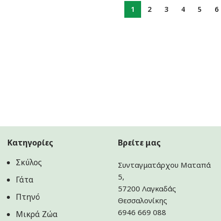
1
2
3
4
5
6
Κατηγορίες
Βρείτε μας
Σκύλος
Συνταγματάρχου Ματαπά
5,
Γάτα
57200 Λαγκαδάς
Πτηνό
Θεσσαλονίκης
6946 669 088
Μικρά Ζώα