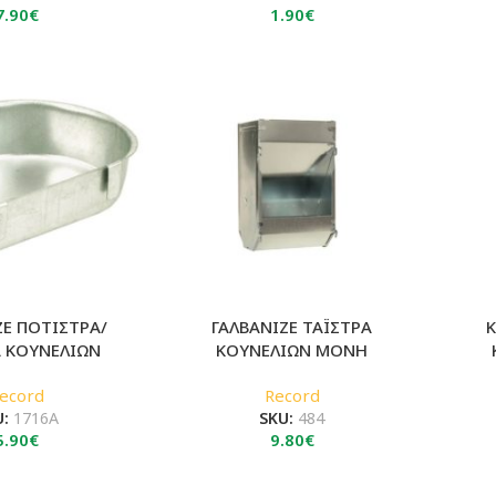
7.90
€
1.90
€
ΖΕ ΠΟΤΙΣΤΡΑ/
ΓΑΛΒΑΝΙΖΕ ΤΑΪΣΤΡΑ
Κ
Α ΚΟΥΝΕΛΙΩΝ
ΚΟΥΝΕΛΙΩΝ ΜΟΝΗ
ecord
Record
U:
1716Α
SKU:
484
5.90
€
9.80
€