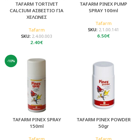
TAFARM TORTIVET
TAFARM PINEX PUMP
CALCIUM ΑΣΒΕΣΤΙΟ ΓΙΑ
SPRAY 100ml
ΧΕΛΩΝΕΣ
Tafarm
Tafarm
SKU:
2.1.00.141
6.50
€
SKU:
2.4.00.003
2.40
€
-10%
TAFARM PINEX SPRAY
TAFARM PINEX POWDER
150ml
50gr
Tafarm
Tafarm