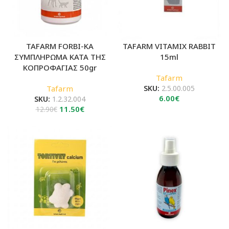
TAFARM FORBI-KA
TAFARM VITAMIX RABBIT
ΣΥΜΠΛΗΡΩΜΑ ΚΑΤΑ ΤΗΣ
15ml
ΚΟΠΡΟΦΑΓΙΑΣ 50gr
Tafarm
Tafarm
SKU:
2.5.00.005
6.00
€
SKU:
1.2.32.004
Original
Η
11.50
€
12.90
€
price
τρέχουσα
was:
τιμή
12.90€.
είναι:
11.50€.