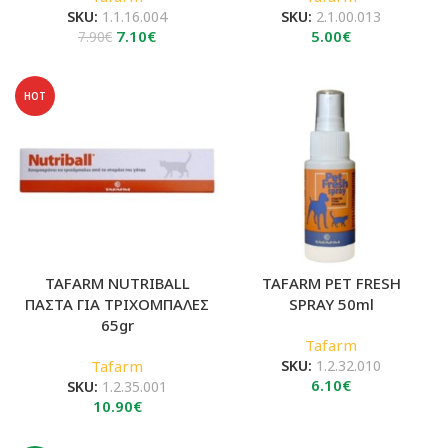
SKU:
1.1.16.004
SKU:
2.1.00.013
Original
Η
7.10
€
5.00
€
7.90
€
price
τρέχουσα
was:
τιμή
7.90€.
είναι:
HOT
7.10€.
TAFARM NUTRIBALL
TAFARM PET FRESH
ΠΑΣΤΑ ΓΙΑ ΤΡΙΧΟΜΠΑΛΕΣ
SPRAY 50ml
65gr
Tafarm
Tafarm
SKU:
1.2.32.010
6.10
€
SKU:
1.2.35.001
10.90
€