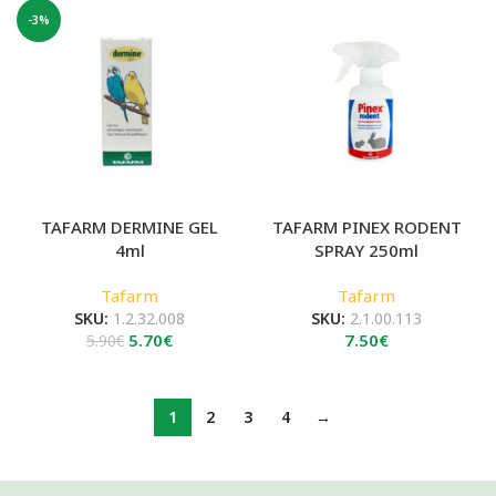
-3%
TAFARM DERMINE GEL
TAFARM PINEX RODENT
4ml
SPRAY 250ml
Tafarm
Tafarm
SKU:
1.2.32.008
SKU:
2.1.00.113
Original
Η
5.70
€
7.50
€
5.90
€
price
τρέχουσα
was:
τιμή
5.90€.
είναι:
1
2
3
4
→
5.70€.