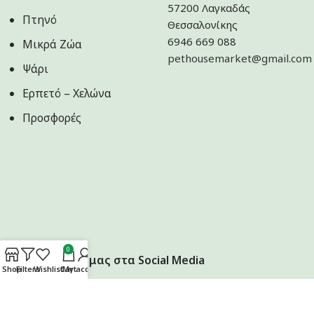
57200 Λαγκαδάς
Πτηνό
Θεσσαλονίκης
6946 669 088
Μικρά Ζώα
pethousemarket@gmail.com
Ψάρι
Ερπετό – Χελώνα
Προσφορές
0
Ακολουθήστε μας στα Social Media
Shop
Filters
Wishlist
Cart
My account