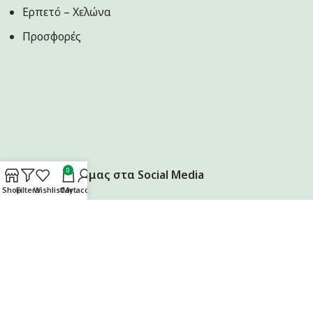
Ερπετό – Χελώνα
Προσφορές
0
Ακολουθήστε μας στα Social Media
Shop
Filters
Wishlist
Cart
My account