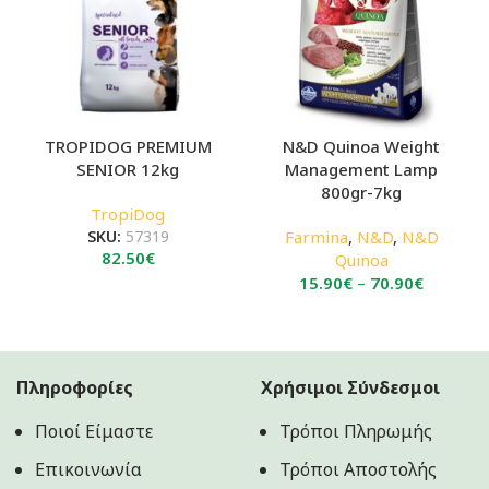
TROPIDOG PREMIUM
N&D Quinoa Weight
SENIOR 12kg
Management Lamp
800gr-7kg
TropiDog
SKU:
57319
Farmina
,
N&D
,
N&D
82.50
€
Quinoa
Price
15.90
€
–
70.90
€
range:
15.90€
through
70.90€
Πληροφορίες
Χρήσιμοι Σύνδεσμοι
Ποιοί Είμαστε
Τρόποι Πληρωμής
Επικοινωνία
Τρόποι Αποστολής