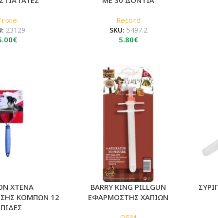
Trixie
Record
U:
23129
SKU:
5497.2
5.00
€
5.80
€
ON ΧΤΕΝΑ
BARRY KING PILLGUN
ΣΥΡΙ
ΣΗΣ ΚΟΜΠΩΝ 12
ΕΦΑΡΜΟΣΤΗΣ ΧΑΠΙΩΝ
ΕΠΙΔΕΣ
OEM