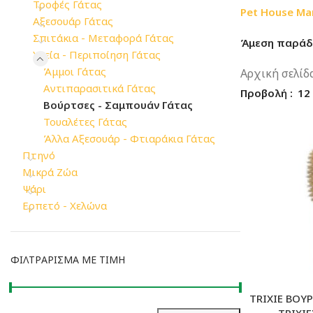
Τροφές Γάτας
Pet House Ma
Αξεσουάρ Γάτας
Σπιτάκια - Μεταφορά Γάτας
Άμεση παράδω
Υγεία - Περιποίηση Γάτας
Άμμοι Γάτας
Αρχική σελίδ
Αντιπαρασιτικά Γάτας
Προβολή
12
Βούρτσες - Σαμπουάν Γάτας
Τουαλέτες Γάτας
Άλλα Αξεσουάρ - Φτιαράκια Γάτας
Πτηνό
Μικρά Ζώα
Ψάρι
Ερπετό - Χελώνα
ΦΙΛΤΡΆΡΙΣΜΑ ΜΕ ΤΙΜΉ
TRIXIE ΒΟΥ
ΤΡΙΧΙΕ