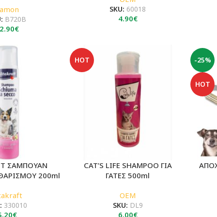
Camon
SKU:
60018
4.90
€
U:
B720B
2.90
€
HOT
-25%
HOT
FT ΣΑΜΠΟΥΑΝ
CAT’S LIFE SHAMPOO ΓΙΑ
ΑΠΟΧ
ΘΑΡΙΣΜΟΥ 200ml
ΓΑΤΕΣ 500ml
takraft
OEM
:
330010
SKU:
DL9
5.20
€
6.00
€