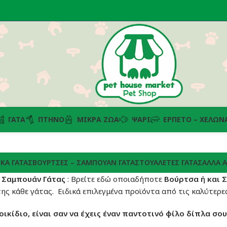
ΓΆΤΑ
ΠΤΗΝΌ
ΜΙΚΡΆ ΖΏΑ
ΨΆΡΙ
ΕΡΠΕΤΌ – ΧΕΛΏΝ
ΚΆ ΓΆΤΑΣ
ΒΟΎΡΤΣΕΣ – ΣΑΜΠΟΥΆΝ ΓΆΤΑΣ
ΤΟΥΑΛΈΤΕΣ ΓΆΤΑΣ
ΆΛΛΑ Α
ι Σαμπουάν Γάτας
: Βρείτε εδώ οποιαδήποτε
Βούρτσα ή και
 της κάθε γάτας. Ειδικά επιλεγμένα προϊόντα από τις καλύτερε
οικίδιο, είναι σαν να έχεις έναν παντοτινό φίλο δίπλα σου