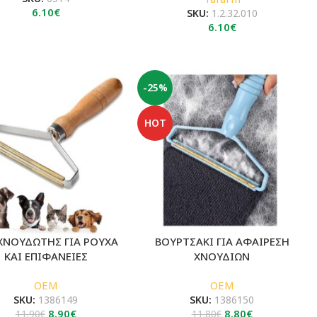
6.10
€
SKU:
1.2.32.010
6.10
€
-25%
HOT
ΝΟΥΔΩΤΗΣ ΓΙΑ ΡΟΥΧΑ
ΒΟΥΡΤΣΑΚΙ ΓΙΑ ΑΦΑΙΡΕΣΗ
ΚΑΙ ΕΠΙΦΑΝΕΙΕΣ
ΧΝΟΥΔΙΩΝ
OEM
OEM
SKU:
1386149
SKU:
1386150
Original
Η
Original
Η
8.90
€
8.80
€
11.90
€
11.80
€