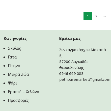
1
2
→
Κατηγορίες
Βρείτε μας
Σκύλος
Συνταγματάρχου Ματαπά
5,
Γάτα
57200 Λαγκαδάς
Πτηνό
Θεσσαλονίκης
6946 669 088
Μικρά Ζώα
pethousemarket@gmail.com
Ψάρι
Ερπετό – Χελώνα
Προσφορές