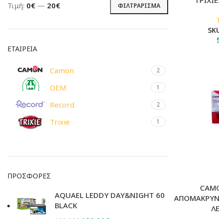
Τιμή:
0€
—
20€
ΦΙΛΤΡΆΡΙΣΜΑ
Ελάχιστη
Μέγιστη
τιμή
τιμή
SK
ΕΤΑΙΡΕΙΑ
Camon
2
OEM
1
Record
2
Trixie
1
ΠΡΟΣΦΟΡΈΣ
CAM
AQUAEL LEDDY DAY&NIGHT 60
ΑΠΟΜΑΚΡΥΝ
BLACK
Λ