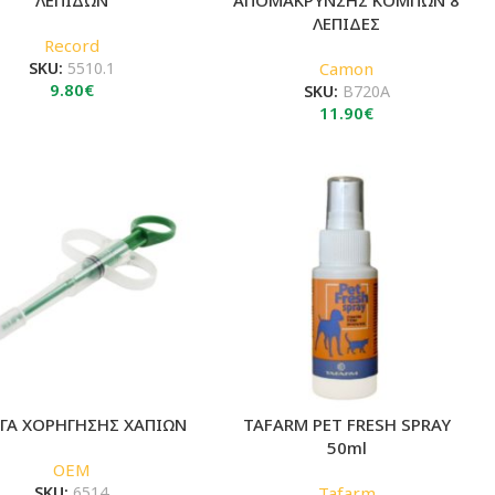
ΛΕΠΙΔΕΣ
Record
SKU:
5510.1
Camon
9.80
€
SKU:
B720A
11.90
€
ΓΓΑ ΧΟΡΗΓΗΣΗΣ ΧΑΠΙΩΝ
TAFARM PET FRESH SPRAY
50ml
OEM
SKU:
6514
Tafarm