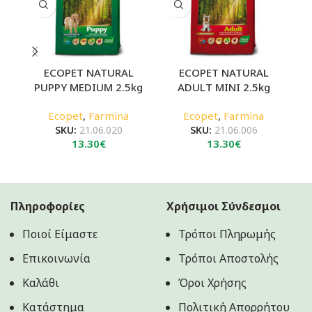
ECOPET NATURAL
ECOPET NATURAL
PUPPY MEDIUM 2.5kg
ADULT MINI 2.5kg
A
Ecopet
,
Farmina
Ecopet
,
Farmina
SKU:
21.06.020
SKU:
21.06.006
13.30
€
13.30
€
Πληροφορίες
Χρήσιμοι Σύνδεσμοι
Ποιοί Είμαστε
Τρόποι Πληρωμής
Επικοινωνία
Τρόποι Αποστολής
Καλάθι
Όροι Χρήσης
Κατάστημα
Πολιτική Aπορρήτου