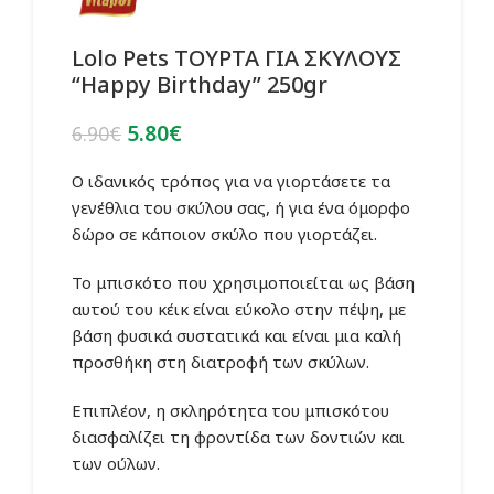
Lolo Pets ΤΟΥΡΤΑ ΓΙΑ ΣΚΥΛΟΥΣ
“Happy Birthday” 250gr
Original
Η
5.80
€
6.90
€
price
τρέχουσα
was:
τιμή
Ο ιδανικός τρόπος για να γιορτάσετε τα
6.90€.
είναι:
γενέθλια του σκύλου σας, ή για ένα όμορφο
5.80€.
δώρο σε κάποιον σκύλο που γιορτάζει.
Το μπισκότο που χρησιμοποιείται ως βάση
αυτού του κέικ είναι εύκολο στην πέψη, με
βάση φυσικά συστατικά και είναι μια καλή
προσθήκη στη διατροφή των σκύλων.
Επιπλέον, η σκληρότητα του μπισκότου
διασφαλίζει τη φροντίδα των δοντιών και
των ούλων.