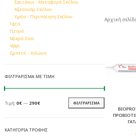
Σπιτάκια - Μεταφορά Σκύλου
Αξεσουάρ Σκύλου
Υγεία - Περιποίηση Σκύλου
Αρχική σελίδ
Γάτα
Πτηνό
Μικρά Ζώα
Ψάρι
Ερπετό - Χελώνα
ΦΙΛΤΡΆΡΙΣΜΑ ΜΕ ΤΙΜΉ
Τιμή:
0€
—
290€
ΦΙΛΤΡΆΡΙΣΜΑ
Ελάχιστη
Μέγιστη
BIOPRO
τιμή
τιμή
ΠΡΟΒΙΟΤΙ
ΓΑΤ
ΚΑΤΗΓΟΡΊΑ ΤΡΟΦΉΣ