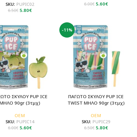
Original
Η
5.60
€
SKU:
PUPIC02
6.00
€
Original
Η
price
τρέχουσα
5.80
€
6.50
€
price
τρέχουσα
was:
τιμή
was:
τιμή
6.00€.
είναι:
6.50€.
είναι:
5.60€.
-11%
5.80€.
ΓΩΤΟ ΣΚΥΛΟΥ PUP ICE
ΠΑΓΩΤΟ ΣΚΥΛΟΥ PUP ICE
ΜΗΛΟ 90gr (3τμχ)
TWIST ΜΗΛΟ 90gr (3τμχ)
OEM
OEM
SKU:
PUPIC14
SKU:
PUPIC29
Original
Η
Original
Η
5.60
€
5.80
€
6.00
€
6.50
€
price
τρέχουσα
price
τρέχουσα