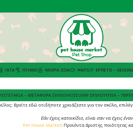
ΓΆΤΑ
ΠΤΗΝΌ
ΜΙΚΡΆ ΖΏΑ
ΨΆΡΙ
ΕΡΠΕΤΌ – ΧΕΛΏΝ
ΟΥ
ΣΠΙΤΆΚΙΑ – ΜΕΤΑΦΟΡΆ ΣΚΎΛΟΥ
ΑΞΕΣΟΥΆΡ ΣΚΎΛΟΥ
ΥΓΕΊΑ – ΠΕΡ
κύλος: Βρείτε εδώ οτιδήποτε χρειάζεστε για τον σκύλο
,
επιλέγ
Εάν έχεις κατοικίδιο, είναι σαν να έχεις έν
Pet House Market
: Προϊόντα άριστης ποιότητας κα