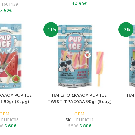
14.90
€
:
1601139
7.60
€
-11%
-7%
ΚΥΛΟΥ PUP ICE
ΠΑΓΩΤΟ ΣΚΥΛΟΥ PUP ICE
ΠΑ
 90gr (3τμχ)
TWIST ΦΡΑΟΥΛΑ 90gr (3τμχ)
OEM
OEM
:
PUPIC06
SKU:
PUPIC11
Original
Η
Original
Η
5.60
€
5.80
€
0
€
6.50
€
price
τρέχουσα
price
τρέχουσα