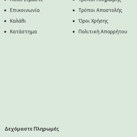
Tailswingers
2
Επικοινωνία
Τρόποι Αποστολής
Tanko Pet Food
8
Καλάθι
Όροι Χρήσης
Trixie
11
Κατάστημα
Πολιτική Aπορρήτου
TropiDog
52
Δεχόμαστε Πληρωμές