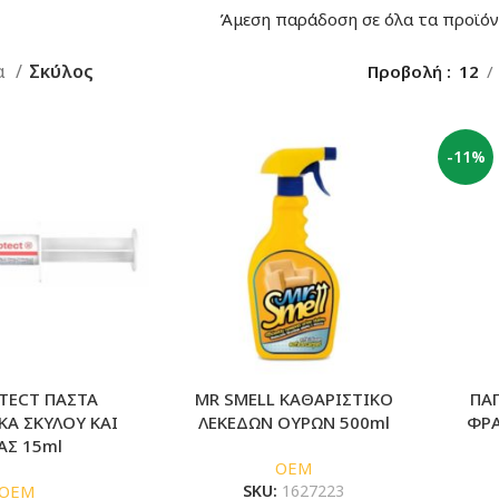
Άμεση παράδοση σε όλα τα προϊόντ
α
Σκύλος
Προβολή
12
-11%
TECT ΠΑΣΤΑ
MR SMELL ΚΑΘΑΡΙΣΤΙΚΟ
ΠΑ
ΚΑ ΣΚΥΛΟΥ ΚΑΙ
ΛΕΚΕΔΩΝ ΟΥΡΩΝ 500ml
ΦΡΑ
ΑΣ 15ml
OEM
OEM
SKU:
1627223