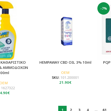
was:
τιμή
was:
τιμή
6.00€.
είναι:
6.50€.
είναι:
-7%
5.60€.
5.80€.
 ΚΑΘΑΡΙΣΤΙΚΟ
HEMPAWAY CBD OIL 3% 10ml
PQP
 & ΑΜΜΟΔΟΧΩΝ
OEM
500ml
SKU:
101.200001
21.90
€
OEM
:
1627322
4.90
€
1
2
3
4
…
61