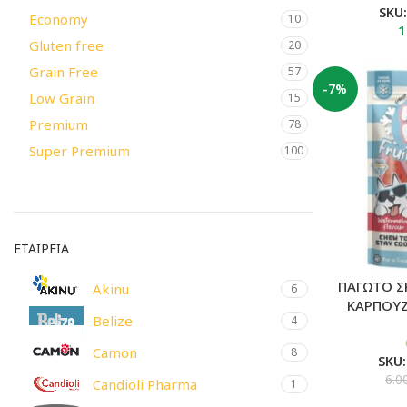
SKU
Economy
10
1
Gluten free
20
Grain Free
57
-7%
Low Grain
15
Premium
78
Super Premium
100
ΕΤΑΙΡΕΙΑ
ΠΑΓΩΤΟ Σ
Akinu
6
ΚΑΡΠΟΥΖΙ
Belize
4
Camon
8
SKU
6.0
Candioli Pharma
1