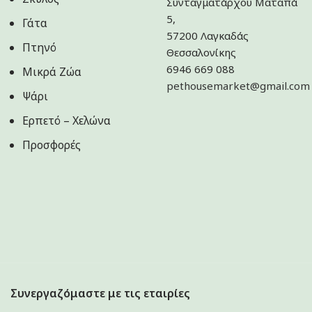
Συνταγματάρχου Ματαπά
5,
Γάτα
57200 Λαγκαδάς
Πτηνό
Θεσσαλονίκης
6946 669 088
Μικρά Ζώα
pethousemarket@gmail.com
Ψάρι
Ερπετό – Χελώνα
Προσφορές
Συνεργαζόμαστε με τις εταιρίες