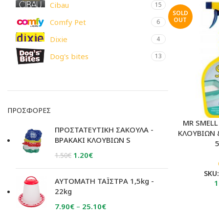
Cibau
15
SOLD
OUT
Comfy Pet
6
Dixie
4
Dog's bites
13
Donald pet care
6
Ecopet
16
Farma
1
ΠΡΟΣΦΟΡΈΣ
MR SMELL
Farmina
41
ΠΡΟΣΤΑΤΕΥΤΙΚΗ ΣΑΚΟΥΛΑ -
ΚΛΟΥΒΙΩΝ
ΒΡΑΚΑΚΙ ΚΛΟΥΒΙΩΝ S
Ferplast
3
Original
Η
1.20
€
1.50
€
Fun Dog
2
price
τρέχουσα
SKU
Happy Dog
70
was:
τιμή
ΑΥΤΟΜΑΤΗ ΤΑΪΣΤΡΑ 1,5kg -
1
1.50€.
είναι:
22kg
IMAC
1
1.20€.
Price
7.90
€
–
25.10
€
Josera
1
range: