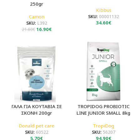
250gr
Kibbus
Camon
SKU:
00001132
34.60
€
SKU:
L392
Original
Η
16.90
€
21.60
€
price
τρέχουσα
was:
τιμή
21.60€.
είναι:
16.90€.
ΓΑΛΑ ΓΙΑ ΚΟΥΤΑΒΙΑ ΣΕ
TROPIDOG PROBIOTIC
ΣΚΟΝΗ 200gr
LINE JUNIOR SMALL 8kg
Donald pet care
TropiDog
SKU:
60522
SKU:
56207
5.70
€
94.90
€