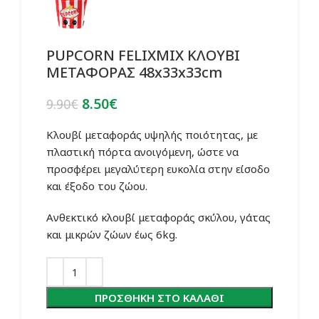
PUPCORN FELIXMIX ΚΛΟΥΒΙ
ΜΕΤΑΦΟΡΑΣ 48x33x33cm
Original
Η
8.50
€
9.90
€
price
τρέχουσα
was:
τιμή
Κλουβί μεταφοράς υψηλής ποιότητας, με
9.90€.
είναι:
πλαστική πόρτα ανοιγόμενη, ώστε να
8.50€.
προσφέρει μεγαλύτερη ευκολία στην είσοδο
και έξοδο του ζώου.
Ανθεκτικό κλουβί μεταφοράς σκύλου, γάτας
και μικρών ζώων έως 6kg.
ΠΡΟΣΘΉΚΗ ΣΤΟ ΚΑΛΆΘΙ