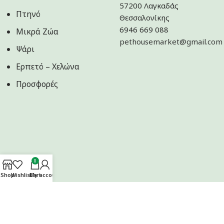
57200 Λαγκαδάς
Πτηνό
Θεσσαλονίκης
6946 669 088
Μικρά Ζώα
pethousemarket@gmail.com
Ψάρι
Ερπετό – Χελώνα
Προσφορές
0
Shop
Wishlist
Cart
My account
Ακολουθήστε μας στα Social Media