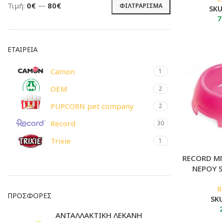
Τιμή:
0€
—
80€
ΦΙΛΤΡΆΡΙΣΜΑ
SK
Ελάχιστη
Μέγιστη
7
τιμή
τιμή
ΕΤΑΙΡΕΙΑ
Camon
1
OEM
2
PUPCORN pet company
2
Record
30
Trixie
1
RECORD Μ
ΝΕΡΟΥ 
R
ΠΡΟΣΦΟΡΈΣ
SK
ΑΝΤΑΛΛΑΚΤΙΚΗ ΛΕΚΑΝΗ