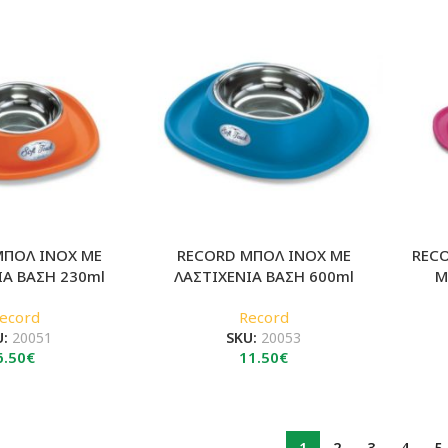
ΜΠΟΛ INOX ΜΕ
RECORD ΜΠΟΛ INOX ΜΕ
REC
ΙΑ ΒΑΣΗ 230ml
ΛΑΣΤΙΧΕΝΙΑ ΒΑΣΗ 600ml
Μ
ecord
Record
U:
20051
SKU:
20053
6.50
€
11.50
€
1
2
3
4
5