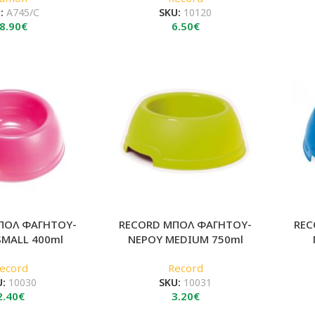
U:
A745/C
SKU:
10120
8.90
€
6.50
€
ΠΟΛ ΦΑΓΗΤΟΥ-
RECORD ΜΠΟΛ ΦΑΓΗΤΟΥ-
REC
SMALL 400ml
ΝΕΡΟΥ MEDIUM 750ml
ecord
Record
U:
10030
SKU:
10031
2.40
€
3.20
€