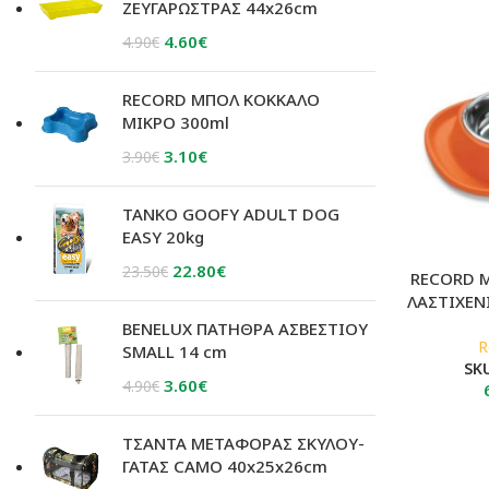
ΖΕΥΓΑΡΩΣΤΡΑΣ 44x26cm
Original
Η
4.60
€
4.90
€
price
τρέχουσα
was:
τιμή
RECORD ΜΠΟΛ ΚΟΚΚΑΛΟ
4.90€.
είναι:
ΜΙΚΡΟ 300ml
4.60€.
Original
Η
3.10
€
3.90
€
price
τρέχουσα
was:
τιμή
TANKO GOOFY ADULT DOG
3.90€.
είναι:
EASY 20kg
3.10€.
Original
Η
22.80
€
23.50
€
RECORD 
price
τρέχουσα
ΛΑΣΤΙΧΕΝ
was:
τιμή
BENELUX ΠΑΤΗΘΡΑ ΑΣΒΕΣΤΙΟΥ
R
23.50€.
είναι:
SMALL 14 cm
SK
22.80€.
Original
Η
3.60
€
4.90
€
price
τρέχουσα
was:
τιμή
ΤΣΑΝΤΑ ΜΕΤΑΦΟΡΑΣ ΣΚΥΛΟΥ-
4.90€.
είναι:
ΓΑΤΑΣ CAMO 40x25x26cm