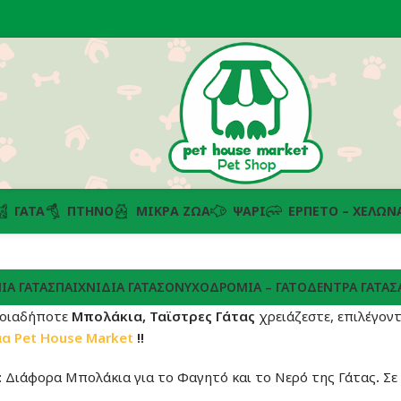
ΓΆΤΑ
ΠΤΗΝΌ
ΜΙΚΡΆ ΖΏΑ
ΨΆΡΙ
ΕΡΠΕΤΌ – ΧΕΛΏΝ
ΙΑ ΓΆΤΑΣ
ΠΑΙΧΝΊΔΙΑ ΓΆΤΑΣ
ΟΝΥΧΟΔΡΟΜΊΑ – ΓΑΤΌΔΕΝΤΡΑ ΓΆΤΑΣ
ποιαδήποτε
Μπολάκια, Ταϊστρες Γάτας
χρειάζεστε, επιλέγον
μα
Pet House Market
!!
: Διάφορα Μπολάκια για το Φαγητό και το Νερό της Γάτας
.
Σε 