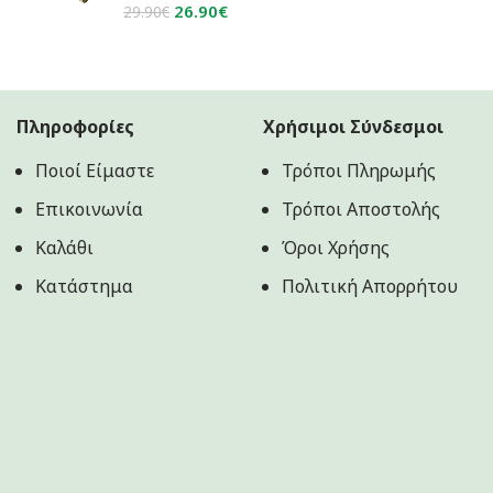
3.60€.
Original
Η
26.90
€
29.90
€
price
τρέχουσα
was:
τιμή
29.90€.
είναι:
26.90€.
Πληροφορίες
Χρήσιμοι Σύνδεσμοι
Ποιοί Είμαστε
Τρόποι Πληρωμής
Επικοινωνία
Τρόποι Αποστολής
Καλάθι
Όροι Χρήσης
Κατάστημα
Πολιτική Aπορρήτου