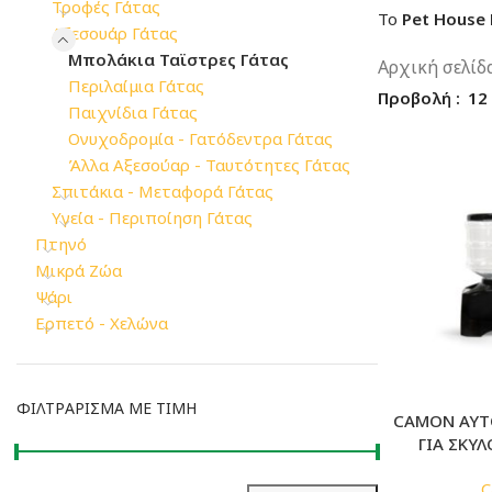
Τροφές Γάτας
Το
Pet House
Αξεσουάρ Γάτας
Μπολάκια Ταϊστρες Γάτας
Αρχική σελίδ
Περιλαίμια Γάτας
Προβολή
12
Παιχνίδια Γάτας
Ονυχοδρομία - Γατόδεντρα Γάτας
Άλλα Αξεσούαρ - Ταυτότητες Γάτας
Σπιτάκια - Μεταφορά Γάτας
Υγεία - Περιποίηση Γάτας
Πτηνό
Μικρά Ζώα
Ψάρι
Ερπετό - Χελώνα
ΦΙΛΤΡΆΡΙΣΜΑ ΜΕ ΤΙΜΉ
CAMON ΑΥΤ
ΓΙΑ ΣΚΥΛ