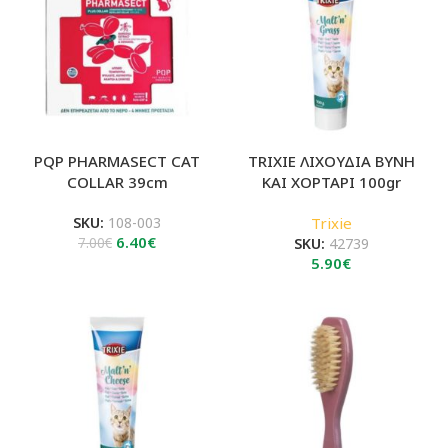
PQP PHARMASECT CAT
TRIXIE ΛΙΧΟΥΔΙA ΒΥΝΗ
COLLAR 39cm
ΚΑΙ ΧΟΡΤΑΡΙ 100gr
SKU:
108-003
Trixie
Original
Η
6.40
€
7.00
€
SKU:
42739
price
τρέχουσα
5.90
€
was:
τιμή
7.00€.
είναι:
6.40€.