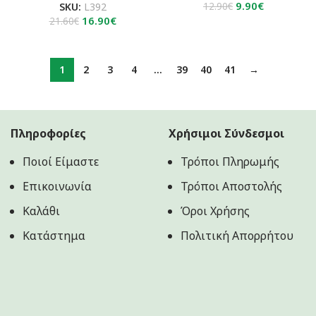
Original
Η
9.90
€
SKU:
L392
12.90
€
Original
Η
price
τρέχουσα
16.90
€
21.60
€
price
τρέχουσα
was:
τιμή
was:
τιμή
12.90€.
είναι:
21.60€.
είναι:
9.90€.
1
2
3
4
…
39
40
41
→
16.90€.
Πληροφορίες
Χρήσιμοι Σύνδεσμοι
Ποιοί Είμαστε
Τρόποι Πληρωμής
Επικοινωνία
Τρόποι Αποστολής
Καλάθι
Όροι Χρήσης
Κατάστημα
Πολιτική Aπορρήτου