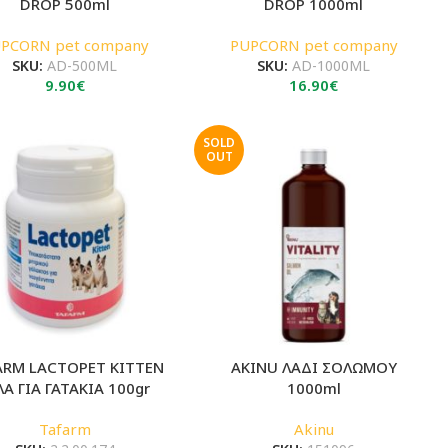
DROP 500ml
DROP 1000ml
PCORN pet company
PUPCORN pet company
SKU:
AD-500ML
SKU:
AD-1000ML
9.90
€
16.90
€
SOLD
OUT
ARM LACTOPET KITTEN
AKINU ΛΑΔΙ ΣΟΛΩΜΟΥ
ΛΑ ΓΙΑ ΓΑΤΑΚΙΑ 100gr
1000ml
Tafarm
Akinu