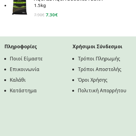
3.80€.
είναι:
1.5kg
3.70€.
Original
Η
7.30
€
7.90
€
price
τρέχουσα
was:
τιμή
7.90€.
είναι:
7.30€.
Πληροφορίες
Χρήσιμοι Σύνδεσμοι
Ποιοί Είμαστε
Τρόποι Πληρωμής
Επικοινωνία
Τρόποι Αποστολής
Καλάθι
Όροι Χρήσης
Κατάστημα
Πολιτική Aπορρήτου