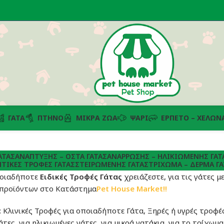
ΓΆΤΑ
ΠΤΗΝΌ
ΜΙΚΡΆ ΖΏΑ
ΨΆΡΙ
ΕΡΠΕΤΌ – ΧΕΛΏΝ
ΆΤΑΣ
ΑΝΆΠΤΥΞΗΣ – ΟΣΤΆ ΓΆΤΑΣ
ΑΝΆΡΡΩΣΗΣ – ΗΛΙΚΙΩΜΈΝΗΣ ΓΆΤ
ΠΤΙΚΈΣ ΤΡΟΦΈΣ ΓΆΤΑΣ
ΣΤΕΙΡΩΜΈΝΗΣ ΓΆΤΑΣ
ΤΡΊΧΩΜΑ – ΔΈΡΜΑ ΓΆ
ποιαδήποτε
Ειδικές Τροφές Γάτας
χρειάζεστε, για τις γάτες μ
 προϊόντων στο Κατάστημα
Pet House Market!!
 Κλινικές Τροφές για οποιαδήποτε Γάτα, Ξηρές ή υγρές τροφές,
τες, για ηλικιωμένες γάτες, για μικρά γατάκια, για το τρίχωμα