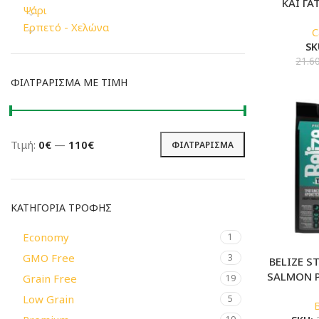
ΚΑΙ ΓΑ
Ψάρι
Ερπετό - Χελώνα
SK
21.6
ΦΙΛΤΡΆΡΙΣΜΑ ΜΕ ΤΙΜΉ
Τιμή:
0€
—
110€
ΦΙΛΤΡΆΡΙΣΜΑ
Ελάχιστη
Μέγιστη
τιμή
τιμή
ΚΑΤΗΓΟΡΊΑ ΤΡΟΦΉΣ
Economy
1
GMO Free
3
BELIZE S
SALMON 
Grain Free
19
Low Grain
5