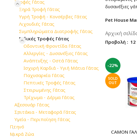
Τροφές Γάτας
δυσανέξιες γάτ
Ξηρά Τροφή Γάτας
Υγρή Τροφή - Κονσέρβες Γάτας
Pet House Ma
Λιχουδιές Γάτας
Συμπληρώματα Διατροφής Γάτας
Αρχική σελίδ
Ειδικές Τροφές Γάτας
Προβολή
12
Οδοντική Φροντίδα Γάτας
Αλλεργίες - Δυσανέξιες Γάτας
Ανάπτυξης - Οστά Γάτας
-22%
Ισχυρή Καρδιά - Υγιή Μάτια Γάτας
Παχυσαρκία Γάτας
SOLD
Πεπτικές Τροφές Γάτας
OUT
Στειρωμένης Γάτας
Τρίχωμα - Δέρμα Γάτας
Αξεσουάρ Γάτας
Σπιτάκια - Μεταφορά Γάτας
Υγεία - Περιποίηση Γάτας
Πτηνό
CAMON ΓΑΛ
Μικρά Ζώα