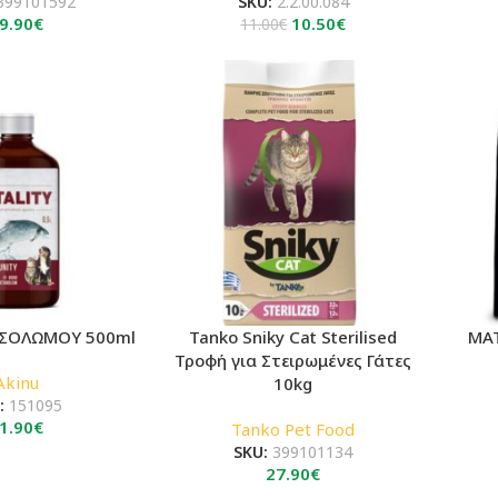
399101592
SKU:
2.2.00.084
Original
Η
9.90
€
10.50
€
11.00
€
price
τρέχουσα
was:
τιμή
11.00€.
είναι:
10.50€.
 ΣΟΛΩΜΟΥ 500ml
Tanko Sniky Cat Sterilised
MAT
Τροφή για Στειρωμένες Γάτες
Akinu
10kg
:
151095
1.90
€
Tanko Pet Food
SKU:
399101134
27.90
€