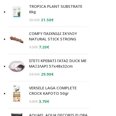
TROPICA PLANT SUBSTRATE
6kg
Original
Η
21.50
€
26.50
€
price
τρέχουσα
was:
τιμή
COMFY ΠΑΙΧΝΙΔΙ ΣΚΥΛΟΥ
26.50€.
είναι:
NATURAL STICK STRONG
21.50€.
Original
Η
7.20
€
9.50
€
price
τρέχουσα
was:
τιμή
ΣΠΙΤΙ ΚΡΕΒΑΤΙ ΓΑΤΑΣ DUCK ΜΕ
9.50€.
είναι:
ΜΑΞΙΛΑΡΙ 57x48x32cm
7.20€.
Original
Η
29.90
€
34.90
€
price
τρέχουσα
was:
τιμή
VERSELE LAGA COMPLETE
34.90€.
είναι:
CROCK ΚΑΡΟΤΟ 50gr
29.90€.
Original
Η
3.70
€
3.80
€
price
τρέχουσα
was:
τιμή
AQUAEL AQUA DECORIS FLORA