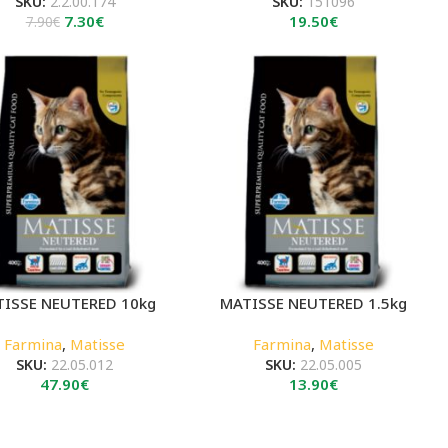
SKU:
2.2.00.174
SKU:
151096
Original
Η
7.30
€
19.50
€
7.90
€
price
τρέχουσα
was:
τιμή
7.90€.
είναι:
7.30€.
ISSE NEUTERED 10kg
MATISSE NEUTERED 1.5kg
Farmina
,
Matisse
Farmina
,
Matisse
SKU:
22.05.012
SKU:
22.05.005
47.90
€
13.90
€