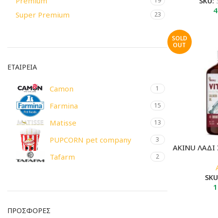
Premium
SKU:
19
4
Super Premium
23
SOLD
OUT
ΕΤΑΙΡΕΙΑ
Camon
1
Farmina
15
Matisse
13
PUPCORN pet company
3
AKINU ΛΑΔΙ
Tafarm
2
SKU
1
ΠΡΟΣΦΟΡΈΣ