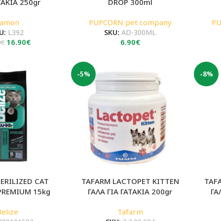
ΤΑΚΙΑ 250gr
DROP 300ml
Camon
PUPCORN pet company
PU
U:
L392
SKU:
AD-300ML
Original
Η
16.90
€
6.90
€
0
€
price
τρέχουσα
was:
τιμή
21.60€.
είναι:
-5%
-8%
16.90€.
TERILIZED CAT
TAFARM LACTOPET KITTEN
TAF
PREMIUM 15kg
ΓΑΛΑ ΓΙΑ ΓΑΤΑΚΙΑ 200gr
ΓΑ
Belize
Tafarm