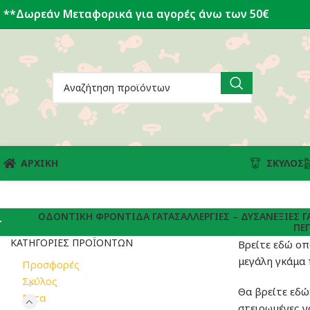
**Δωρεάν Μεταφορικά για αγορές άνω των 50€
ΑΡΧΙΚΗ
ΣΚΎΛΟΣ
ΟΔΟΝΤΙΚΉ ΦΡΟΝΤΊΔΑ ΓΆΤΑΣ
ΑΛΛΕΡΓΊΕΣ – ΔΥΣΑΝΈΞΙΕΣ Γ
ΠΕ
ΚΑΤΗΓΟΡΊΕΣ ΠΡΟΪΌΝΤΩΝ
Βρείτε εδώ ο
μεγάλη γκάμα
Προσφορές
Σκύλος
Θα βρείτε εδώ:
Γάτα
στειρωμένες γά