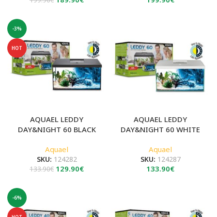
price
τρέχουσα
was:
τιμή
199.90€.
είναι:
-3%
189.90€.
HOT
AQUAEL LEDDY
AQUAEL LEDDY
DAY&NIGHT 60 BLACK
DAY&NIGHT 60 WHITE
Aquael
Aquael
SKU:
124282
SKU:
124287
Original
Η
129.90
€
133.90
€
133.90
€
price
τρέχουσα
was:
τιμή
133.90€.
είναι:
-6%
129.90€.
HOT