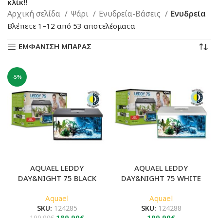
κλίκ!!
Αρχική σελίδα
Ψάρι
Ενυδρεία-Βάσεις
Ενυδρεία
Sorted
Βλέπετε 1–12 από 53 αποτελέσματα
by
ΕΜΦΑΝΙΣΗ ΜΠΑΡΑΣ
latest
-5%
AQUAEL LEDDY
AQUAEL LEDDY
DAY&NIGHT 75 BLACK
DAY&NIGHT 75 WHITE
Aquael
Aquael
SKU:
124285
SKU:
124288
Original
Η
189.90
€
199.90
€
199.90
€