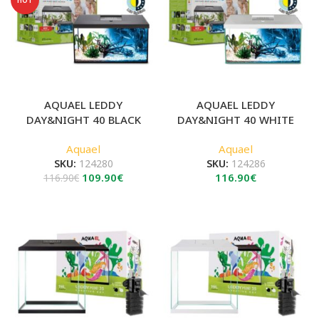
AQUAEL LEDDY
AQUAEL LEDDY
DAY&NIGHT 40 BLACK
DAY&NIGHT 40 WHITE
Aquael
Aquael
SKU:
124280
SKU:
124286
Original
Η
109.90
€
116.90
€
116.90
€
price
τρέχουσα
was:
τιμή
116.90€.
είναι:
109.90€.