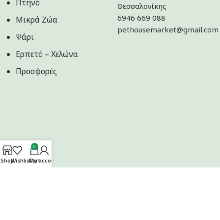
Πτηνό
Θεσσαλονίκης
6946 669 088
Μικρά Ζώα
pethousemarket@gmail.com
Ψάρι
Ερπετό – Χελώνα
Προσφορές
0
Shop
Wishlist
Cart
My account
Ακολουθήστε μας στα Social Media