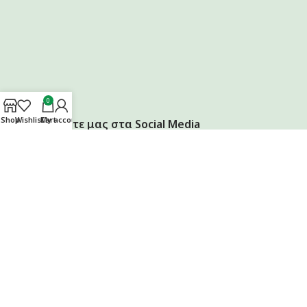
0
Shop
Wishlist
Cart
My account
Ακολουθήστε μας στα Social Media