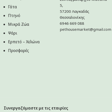
5,
Γάτα
57200 Λαγκαδάς
Πτηνό
Θεσσαλονίκης
6946 669 088
Μικρά Ζώα
pethousemarket@gmail.com
Ψάρι
Ερπετό – Χελώνα
Προσφορές
Συνεργαζόμαστε με τις εταιρίες