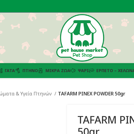
ΓΆΤΑ
ΠΤΗΝΌ
ΜΙΚΡΆ ΖΏΑ
ΨΆΡΙ
ΕΡΠΕΤΌ – ΧΕΛΏΝ
ώματα & Υγεία Πτηνών
TAFARM PINEX POWDER 50gr
TAFARM PI
50gr