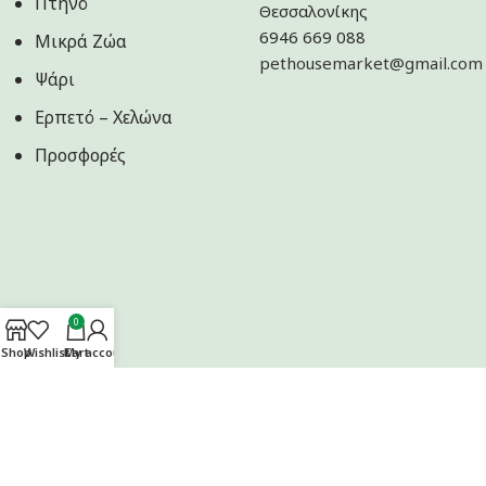
Πτηνό
Θεσσαλονίκης
6946 669 088
Μικρά Ζώα
pethousemarket@gmail.com
Ψάρι
Ερπετό – Χελώνα
Προσφορές
0
Shop
Wishlist
Cart
My account
Ακολουθήστε μας στα Social Media