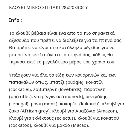
ΚΛΟΥΒΙ ΜΙΚΡΟ ΣΠΙΤΑΚΙ 28x20x30cm
Info :
Το κλουβί βέβαια είναι ένα απο το πιο σημαντικά
αξεσουάρ που πρέπει να διαλέξετε για τα πτηνά σας.
Θα πρέπει να είναι στο κατάλληλο μέγεθος για να
μπορεί να κινείτε άνετα το πτηνό σας, κάθως θα
περνάει εκεί το μεγαλύτερο μέρος του χρόνο του.
Υπάρχουν για όλα τα είδη των καναρινιών και των
παπαγάλων όπως, μπάτζι (budgie), κοκατίλ
(cockatiel), λοβμπερντ (lovebirds), πάροτλετ
(parrotlet), για ρίνγκνεκ (ringneck), σενεγάλης
(senegal), μόνκ (monk), κακαρίκι (kakariki), κλουβί για
ζακό (African grey), κλουβί για Αμαζόνιο (Amazon),
κλουβί για εκλέκτους (eclectus), κλουβί για κοκατού
(cockatoo), κλουβί για μακάο (Macao).