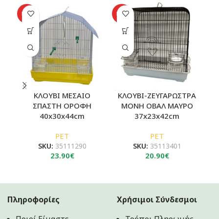
SO
HOT
HOT
O
ΚΛΟΥΒΙ ΜΕΣΑΙΟ
ΚΛΟΥΒΙ-ΖΕΥΓΑΡΩΣΤΡΑ
Κ
ΣΠΑΣΤΗ ΟΡΟΦΗ
ΜΟΝΗ ΟΒΑΛ ΜΑΥΡΟ
40x30x44cm
37x23x42cm
PET
PET
SKU:
35111290
SKU:
35113401
23.90
€
20.90
€
Πληροφορίες
Χρήσιμοι Σύνδεσμοι
Ποιοί Είμαστε
Τρόποι Πληρωμής