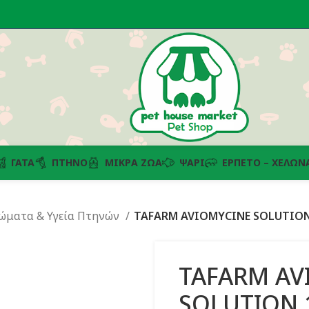
ΓΆΤΑ
ΠΤΗΝΌ
ΜΙΚΡΆ ΖΏΑ
ΨΆΡΙ
ΕΡΠΕΤΌ – ΧΕΛΏΝ
ώματα & Υγεία Πτηνών
TAFARM AVIOMYCINE SOLUTION
TAFARM AV
SOLUTION 