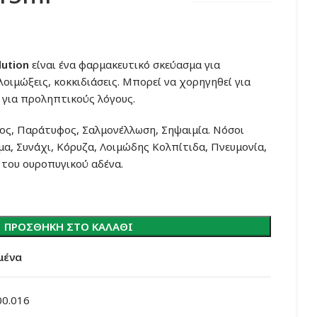
lution
είναι ένα φαρμακευτικό σκεύασμα για
λοιμώξεις, κοκκιδιάσεις. Μπορεί να χορηγηθεί για
 για προληπτικούς λόγους.
φος, Παράτυφος, Σαλμονέλλωση, Σηψαιμία. Νόσοι
α, Συνάχι, Κόρυζα, Λοιμώδης Κολπίτιδα, Πνευμονία,
του ουροπυγικού αδένα.
ΠΡΟΣΘΉΚΗ ΣΤΟ ΚΑΛΆΘΙ
μένα
00.016