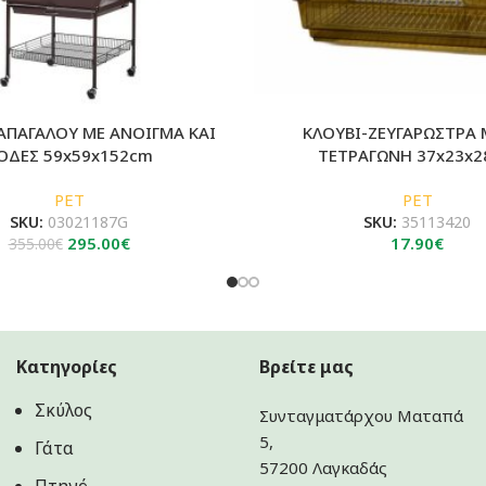
ΑΠΑΓΑΛΟΥ ΜΕ ΑΝΟΙΓΜΑ ΚΑΙ
ΚΛΟΥΒΙ-ΖΕΥΓΑΡΩΣΤΡΑ
ΟΔΕΣ 59x59x152cm
ΤΕΤΡΑΓΩΝΗ 37x23x
PET
PET
SKU:
03021187G
SKU:
35113420
Original
Η
295.00
€
17.90
€
355.00
€
price
τρέχουσα
was:
τιμή
355.00€.
είναι:
295.00€.
Κατηγορίες
Βρείτε μας
Σκύλος
Συνταγματάρχου Ματαπά
5,
Γάτα
57200 Λαγκαδάς