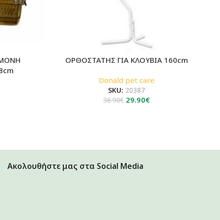
 ΜΟΝΗ
ΟΡΘΟΣΤΑΤΗΣ ΓΙΑ ΚΛΟΥΒΙΑ 160cm
28cm
Donald pet care
SKU:
20387
Original
Η
29.90
€
36.90
€
price
τρέχουσα
was:
τιμή
36.90€.
είναι:
29.90€.
Ακολουθήστε μας στα Social Media