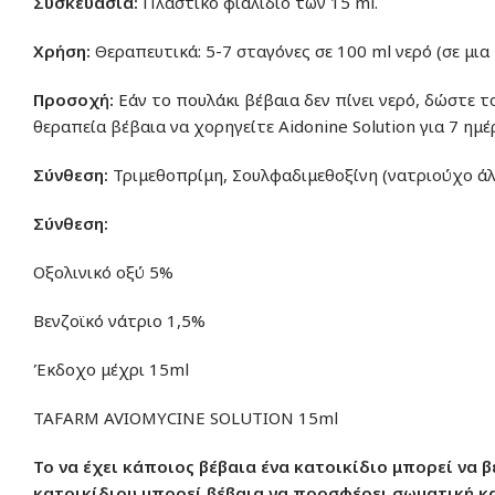
Συσκευασία:
Πλαστικό φιαλίδιο των 15 ml.
Χρήση:
Θεραπευτικά: 5-7 σταγόνες σε 100 ml νερό (σε μια
Προσοχή:
Εάν το πουλάκι βέβαια δεν πίνει νερό, δώστε τ
θεραπεία βέβαια να χορηγείτε Aidonine Solution για 7 ημέ
Σύνθεση:
Τριμεθοπρίμη, Σουλφαδιμεθοξίνη (νατριούχο άλ
Σύνθεση:
Οξολινικό οξύ 5%
Βενζοϊκό νάτριο 1,5%
Έκδοχο μέχρι 15ml
TAFARM AVIOMYCINE SOLUTION 15ml
Το να έχει κάποιος βέβαια ένα κατοικίδιο μπορεί να 
κατοικίδιου μπορεί βέβαια να προσφέρει σωματική κα