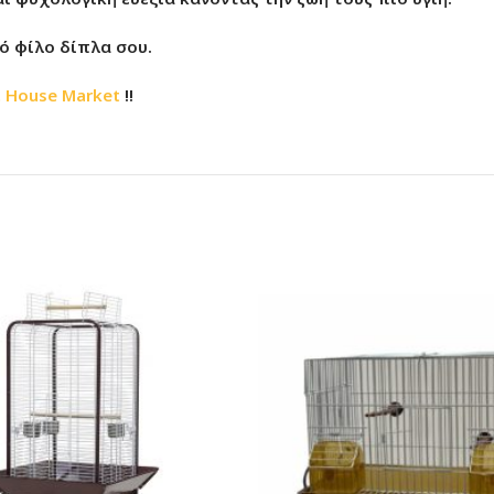
νό φίλο δίπλα σου.
t House Market
!!