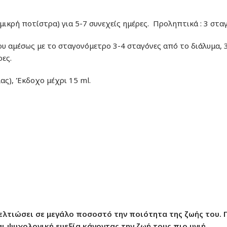
 μικρή ποτίστρα) για 5-7 συνεχείς ημέρες. Προληπτικά : 3 σταγ
ου αμέσως με το σταγονόμετρο 3-4 σταγόνες από το διάλυμα, 3
ρες.
ας), Έκδοχο μέχρι 15 ml.
βελτιώσει σε μεγάλο ποσοστό την ποιότητα της ζωής του. Γ
ι ψυχολογική ευεξία κάνοντας την ζωή τους πιο υγιή.