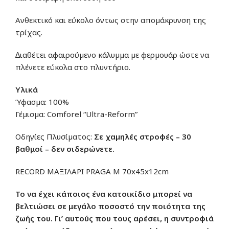
Ανθεκτικό και εύκολο όντως στην αποµάκρυνση της
τρίχας.
∆ιαθέτει αφαιρούµενο κάλυµµα µε φερµουάρ ώστε να
πλένετε εύκολα στο πλυντήριο.
Υλικά
Ύφασµα: 100%
Γέµισµα: Comforel “Ultra-Reform”
Οδηγίες Πλυσίµατος:
Σε χαµηλές στροφές – 30
βαθμοί – δεν σιδερώνετε.
RECORD ΜΑΞΙΛΑΡΙ PRAGA M 70x45x12cm
Το να έχει κάποιος ένα κατοικίδιο μπορεί να
βελτιώσει σε μεγάλο ποσοστό την ποιότητα της
ζωής του. Γι’ αυτούς που τους αρέσει, η συντροφιά