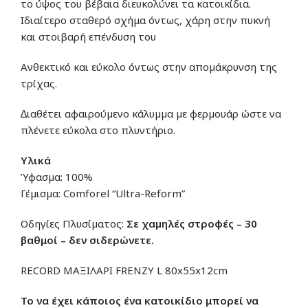
το ύψος του βέβαια διευκολύνει τα κατοικίδια.
Ιδιαίτερο σταθερό σχήμα όντως, χάρη στην πυκνή
και στοιβαρή επένδυση του
Ανθεκτικό και εύκολο όντως στην αποµάκρυνση της
τρίχας.
∆ιαθέτει αφαιρούµενο κάλυµµα µε φερµουάρ ώστε να
πλένετε εύκολα στο πλυντήριο.
Υλικά
Ύφασµα: 100%
Γέµισµα: Comforel “Ultra-Reform”
Οδηγίες Πλυσίµατος:
Σε χαµηλές στροφές – 30
βαθμοί – δεν σιδερώνετε.
RECORD ΜΑΞΙΛΑΡΙ FRENZY L 80x55x12cm
Το να έχει κάποιος ένα κατοικίδιο μπορεί να