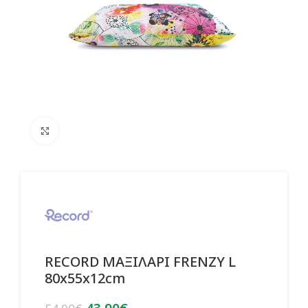
Click to enlarge
RECORD ΜΑΞΙΛΑΡΙ FRENZY L
80x55x12cm
Original
Η