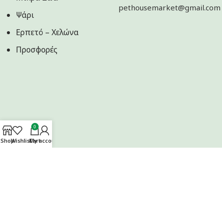
pethousemarket@gmail.com
Ψάρι
Ερπετό – Χελώνα
Προσφορές
0
Shop
Wishlist
Cart
My account
Ακολουθήστε μας στα Social Media