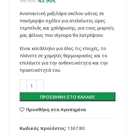
43.90
€
54.90
€
price
τρέχουσα
was:
τιμή
Αναπαυτική μαξιλάρα σκύλου-γάτας σε
54.90€.
είναι:
πανέμορφο σχέδιο για ατελείωτες ώρες
43.90€.
τεμπελιάς και χαλάρωσης, για τους μικρούς
μας φίλους που σίγουρα θα λατρέψουν.
Είναι
κατάλληλο για όλες τις εποχές,
το
πλένετε
σε χαμηλές θερμοκρασίες και
το
επιλέγετε
για την ανθεκτικότητα και την
πρακτικότητά του.
ΠΡΟΣΘΉΚΗ ΣΤΟ ΚΑΛΆΘΙ
Προσθήκη στα Αγαπημένα
Κωδικός προϊόντος:
1367.80