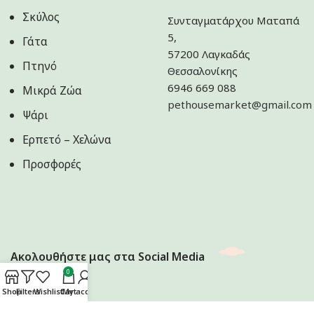
Σκύλος
Συνταγματάρχου Ματαπά
5,
Γάτα
57200 Λαγκαδάς
Πτηνό
Θεσσαλονίκης
6946 669 088
Μικρά Ζώα
pethousemarket@gmail.com
Ψάρι
Ερπετό – Χελώνα
Προσφορές
Ακολουθήστε μας στα Social Media
0
Shop
Filters
Wishlist
Cart
My account