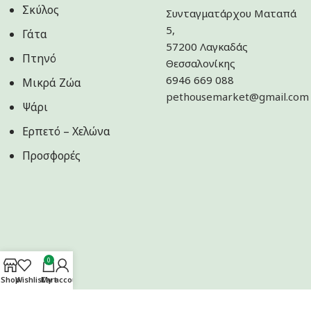
Σκύλος
Συνταγματάρχου Ματαπά
5,
Γάτα
57200 Λαγκαδάς
Πτηνό
Θεσσαλονίκης
6946 669 088
Μικρά Ζώα
pethousemarket@gmail.com
Ψάρι
Ερπετό – Χελώνα
Προσφορές
0
Shop
Wishlist
Cart
My account