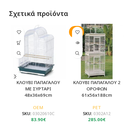
Σχετικά προϊόντα
SOLD
-1
OUT
ΚΛΟΥΒΙ ΠΑΠΑΓΑΛΟΥ
ΚΛΟΥΒΙ ΠΑΠΑΓΑΛΟΥ 2
ΜΕ ΣΥΡΤΑΡΙ
ΟΡΟΦΩΝ
48x36x69cm
61x56x188cm
Ρ
OEM
PET
SKU:
03020610C
SKU:
0302A12
83.90
€
285.00
€