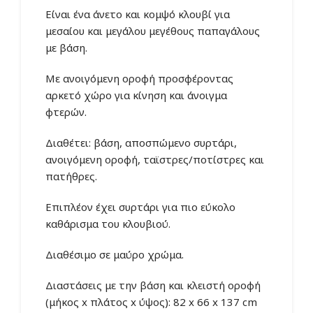
was:
τιμή
Είναι ένα άνετο και κομψό κλουβί για
230.00€.
είναι:
μεσαίου και μεγάλου μεγέθους παπαγάλους
189.90€.
με βάση.
Με ανοιγόμενη οροφή προσφέροντας
αρκετό χώρο για κίνηση και άνοιγμα
φτερών.
Διαθέτει: βάση, αποσπώμενο συρτάρι,
ανοιγόμενη οροφή, ταϊστρες/ποτίστρες και
πατήθρες.
Επιπλέον έχει συρτάρι για πιο εύκολο
καθάρισμα του κλουβιού.
Διαθέσιμο σε μαύρο χρώμα.
Διαστάσεις με την βάση και κλειστή οροφή
(μήκος x πλάτος x ύψος): 82 x 66 x 137 cm