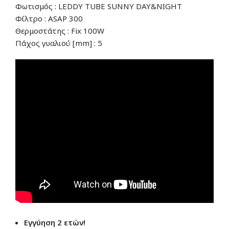
Φωτισμός : LEDDY TUBE SUNNY DAY&NIGHT
Φίλτρο : ASAP 300
Θερμοστάτης : Fix 100W
Πάχος γυαλιού [mm] : 5
Εγγύηση 2 ετών!