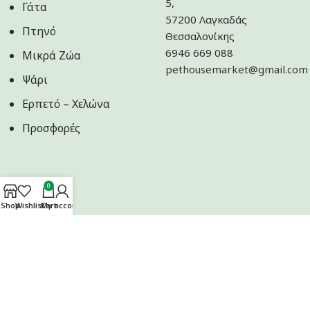
5,
Γάτα
57200 Λαγκαδάς
Πτηνό
Θεσσαλονίκης
6946 669 088
Μικρά Ζώα
pethousemarket@gmail.com
Ψάρι
Ερπετό – Χελώνα
Προσφορές
0
Shop
Wishlist
Cart
My account