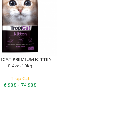
ICAT PREMIUM KITTEN
0.4kg-10kg
TropiCat
Price
6.90
€
–
74.90
€
range:
6.90€
through
74.90€