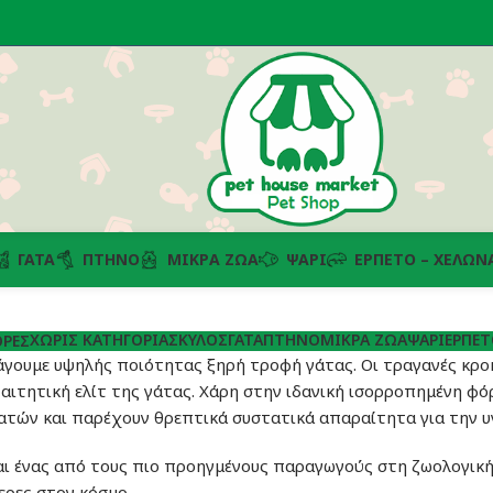
ΓΆΤΑ
ΠΤΗΝΌ
ΜΙΚΡΆ ΖΏΑ
ΨΆΡΙ
ΕΡΠΕΤΌ – ΧΕΛΏΝ
ΧΩΡΊΣ ΚΑΤΗΓΟΡΊΑ
ΣΚΎΛΟΣ
ΓΆΤΑ
ΠΤΗΝΌ
ΜΙΚΡΆ ΖΏΑ
ΨΆΡΙ
ΕΡΠΕΤ
ΡΈΣ
άγουμε υψηλής ποιότητας ξηρή τροφή γάτας. Οι τραγανές κροκ
παιτητική ελίτ της γάτας. Χάρη στην ιδανική ισορροπημένη φ
ατών και παρέχουν θρεπτικά συστατικά απαραίτητα για την υγ
αι ένας από τους πιο προηγμένους παραγωγούς στη ζωολογική 
ερες στον κόσμο.