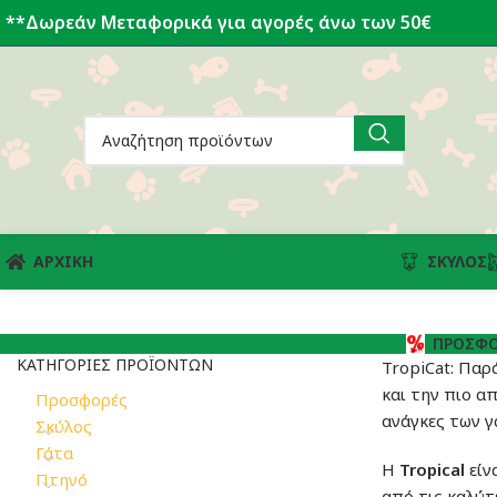
**Δωρεάν Μεταφορικά για αγορές άνω των 50€
ΑΡΧΙΚΗ
ΣΚΎΛΟΣ
ΠΡΟΣΦΟ
ΚΑΤΗΓΟΡΊΕΣ ΠΡΟΪΌΝΤΩΝ
TropiCat: Παρ
και την πιο α
Προσφορές
ανάγκες των γ
Σκύλος
Γάτα
Η
Tropical
είν
Πτηνό
από τις καλύτ