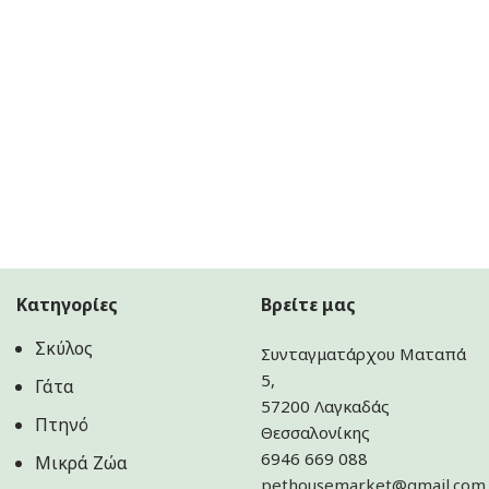
Κατηγορίες
Βρείτε μας
Σκύλος
Συνταγματάρχου Ματαπά
5,
Γάτα
57200 Λαγκαδάς
Πτηνό
Θεσσαλονίκης
6946 669 088
Μικρά Ζώα
pethousemarket@gmail.com