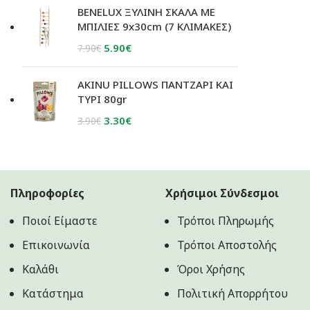
was:
τιμή
BENELUX ΞΥΛΙΝΗ ΣΚΑΛΑ ΜΕ
0.90€.
είναι:
ΜΠΙΛΙΕΣ 9x30cm (7 ΚΛΙΜΑΚΕΣ)
0.65€.
Original
Η
5.90
€
7.90
€
price
τρέχουσα
was:
τιμή
AKINU PILLOWS ΠΑΝΤΖΑΡΙ ΚΑΙ
7.90€.
είναι:
ΤΥΡΙ 80gr
5.90€.
Original
Η
3.30
€
3.90
€
price
τρέχουσα
was:
τιμή
3.90€.
είναι:
3.30€.
Πληροφορίες
Χρήσιμοι Σύνδεσμοι
Ποιοί Είμαστε
Τρόποι Πληρωμής
Επικοινωνία
Τρόποι Αποστολής
Καλάθι
Όροι Χρήσης
Κατάστημα
Πολιτική Aπορρήτου