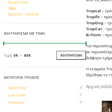
Μικρά Ζώα
Ψάρι
Tropical
– τρό
Ερπετό - Χελώνα
Tropifit
– προϊ
TropiDog
– τρ
TropiCat
– τρο
ΦΙΛΤΡΆΡΙΣΜΑ ΜΕ ΤΙΜΉ
Bi Florin
– προ
Για περισσότε
σε περισσότερ
Τιμή:
0€
—
80€
ΦΙΛΤΡΆΡΙΣΜΑ
διάφορα τμήμ
Ελάχιστη
Μέγιστη
τιμή
τιμή
Η εταιρεία Tr
Ιδρύθηκε το 1
ΚΑΤΗΓΟΡΊΑ ΤΡΟΦΉΣ
Αρχική σελίδ
GMO Free
3
Low Grain
1
Premium
3