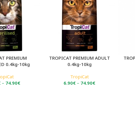
AT PREMIUM
TROPICAT PREMIUM ADULT
TROP
ED 0.4kg-10kg
0.4kg-10kg
opiCat
TropiCat
Price
Price
€
–
74.90
€
6.90
€
–
74.90
€
range:
range:
6.90€
6.90€
through
through
74.90€
74.90€