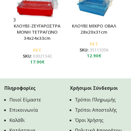
ΚΛΟΥΒΙ-ΖΕΥΓΑΡΩΣΤΡΑ
ΚΛΟΥΒΙ ΜΙΚΡΟ ΟΒΑΛ
Κ
ΜΟΝΗ ΤΕΤΡΑΓΩΝΟ
28x20x31cm
34x24x33cm
PET
PET
SKU:
35113356
12.90
€
SKU:
03021342
17.90
€
Πληροφορίες
Χρήσιμοι Σύνδεσμοι
Ποιοί Είμαστε
Τρόποι Πληρωμής
Επικοινωνία
Τρόποι Αποστολής
Καλάθι
Όροι Χρήσης
Κατάστημα
Πολιτική Aπορρήτου