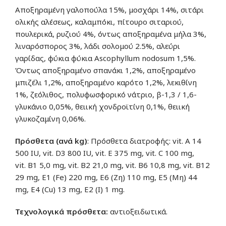
Αποξηραμένη γαλοπούλα 15%, μοσχάρι 14%, σιτάρι
ολικής αλέσεως, καλαμπόκι, πίτουρο σιταριού,
πουλερικά, ρυζιού 4%, όντως αποξηραμένα μήλα 3%,
λιναρόσπορος 3%, λάδι σολομού 2.5%, αλεύρι
γαρίδας, φύκια φύκια Ascophyllum nodosum 1,5%.
Όντως αποξηραμένο σπανάκι 1,2%, αποξηραμένο
μπιζέλι 1,2%, αποξηραμένο καρότο 1,2%, λεκιθίνη
1%, ζεόλιθος, πολυφωσφορικό νάτριο, β-1,3 / 1,6-
γλυκάνιο 0,05%, θειική χονδροϊτίνη 0,1%, θειική
γλυκοζαμίνη 0,06%.
Πρόσθετα (ανά kg)
: Πρόσθετα διατροφής: vit. A 14
500 IU, vit. D3 800 IU, vit. Ε 375 mg, vit. C 100 mg,
vit. Β1 5,0 mg, vit. Β2 21,0 mg, vit. Β6 10,8 mg, vit. Β12
29 mg, Ε1 (Fe) 220 mg, Ε6 (Ζη) 110 mg, Ε5 (Μη) 44
mg, Ε4 (Cu) 13 mg, Ε2 (Ι) 1 mg.
Τεχνολογικά πρόσθετα:
αντιοξειδωτικά.