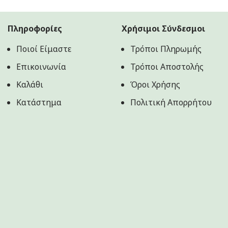
was:
τιμή
price
τρέχουσα
19.90€.
είναι:
was:
τιμή
16.90€.
17.90€.
είναι:
Πληροφορίες
Χρήσιμοι Σύνδεσμοι
15.90€.
Ποιοί Είμαστε
Τρόποι Πληρωμής
Επικοινωνία
Τρόποι Αποστολής
Καλάθι
Όροι Χρήσης
Κατάστημα
Πολιτική Aπορρήτου