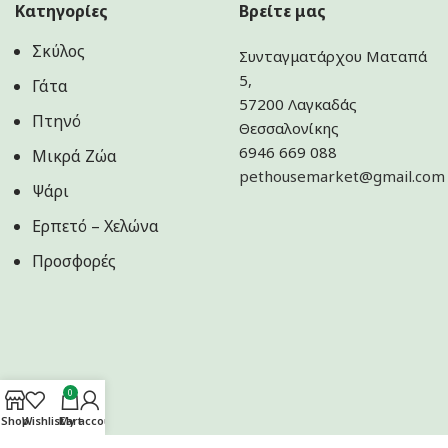
Κατηγορίες
Βρείτε μας
Σκύλος
Συνταγματάρχου Ματαπά
5,
Γάτα
57200 Λαγκαδάς
Πτηνό
Θεσσαλονίκης
6946 669 088
Μικρά Ζώα
pethousemarket@gmail.com
Ψάρι
Ερπετό – Χελώνα
Προσφορές
0
Shop
Wishlist
Cart
My account