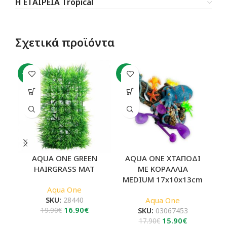
Η ΕΤΑΙΡΕΙΑ Tropical
Σχετικά προϊόντα
-15%
-11%
-7
AQUA ONE GREEN
AQUA ONE ΧΤΑΠΟΔΙ
HAIRGRASS MAT
ΜΕ ΚΟΡΑΛΛΙΑ
MEDIUM 17x10x13cm
Aqua One
SKU:
28440
Aqua One
Original
Η
16.90
€
19.90
€
SKU:
03067453
price
τρέχουσα
Original
Η
15.90
€
17.90
€