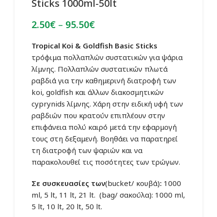
Sticks 1000ml-50lt
Price
2.50
€
–
95.50
€
range:
2.50€
Tropical Koi & Goldfish Basic Sticks
through
τρόφιμα πολλαπλών συστατικών για ψάρια
95.50€
λίμνης. Πολλαπλών συστατικών πλωτά
ραβδιά για την καθημερινή διατροφή των
koi, goldfish και άλλων διακοσμητικών
cyprynids λίμνης. Χάρη στην ειδική υφή των
ραβδιών που κρατούν επιπλέουν στην
επιφάνεια πολύ καιρό μετά την εφαρμογή
τους στη δεξαμενή. Βοηθάει να παρατηρεί
τη διατροφή των ψαριών και να
παρακολουθεί τις ποσότητες των τρώγων.
Σε συσκευασίες των
(bucket/ κουβά)
:
1000
ml, 5 lt, 11 lt, 21 lt. (bag/ σακούλα): 1000 ml,
5 lt, 10 lt, 20 lt, 50 lt.