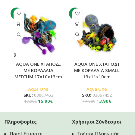
225.90€
277.30€
-11%
-7%
AQUA ONE ΧΤΑΠΟΔΙ
AQUA ONE ΧΤΑΠΟΔΙ
Χ
ΜΕ ΚΟΡΑΛΛΙΑ
ΜΕ ΚΟΡΑΛΛΙΑ SMALL
MEDIUM 17x10x13cm
13x11x10cm
Aqua One
Aqua One
SKU:
03067453
SKU:
03067452
Original
Η
Original
Η
15.90
€
13.90
€
17.90
€
14.90
€
price
τρέχουσα
price
τρέχουσα
was:
τιμή
was:
τιμή
17.90€.
είναι:
14.90€.
είναι:
Πληροφορίες
Χρήσιμοι Σύνδεσμοι
15.90€.
13.90€.
Ποιοί Είμαστε
Τρόποι Πληρωμής