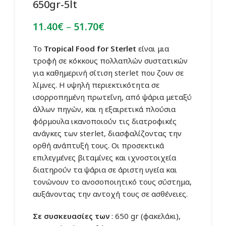
650gr-5lt
Price
11.40
€
–
51.70
€
range:
11.40€
Το
Tropical Food for Sterlet
είναι μια
through
τροφή σε κόκκους πολλαπλών συστατικών
51.70€
για καθημερινή σίτιση sterlet που ζουν σε
λίμνες. Η υψηλή περιεκτικότητα σε
ισορροπημένη πρωτεΐνη, από ψάρια μεταξύ
άλλων πηγών, και η εξαιρετικά πλούσια
φόρμουλα ικανοποιούν τις διατροφικές
ανάγκες των sterlet, διασφαλίζοντας την
ορθή ανάπτυξή τους. Οι προσεκτικά
επιλεγμένες βιταμίνες και ιχνοστοιχεία
διατηρούν τα ψάρια σε άριστη υγεία και
τονώνουν το ανοσοποιητικό τους σύστημα,
αυξάνοντας την αντοχή τους σε ασθένειες.
Σε συσκευασίες των
: 650 gr (φακελάκι),