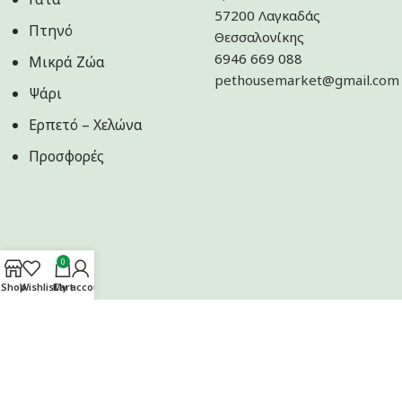
57200 Λαγκαδάς
Πτηνό
Θεσσαλονίκης
6946 669 088
Μικρά Ζώα
pethousemarket@gmail.com
Ψάρι
Ερπετό – Χελώνα
Προσφορές
0
Shop
Wishlist
Cart
My account
Ακολουθήστε μας στα Social Media