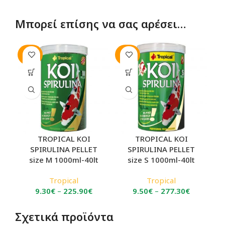
Μπορεί επίσης να σας αρέσει…
SOLD
SOLD
OUT
OUT
TROPICAL KOI
TROPICAL KOI
SPIRULINA PELLET
SPIRULINA PELLET
size M 1000ml-40lt
size S 1000ml-40lt
Tropical
Tropical
Price
Price
9.30
€
–
225.90
€
9.50
€
–
277.30
€
range:
range:
9.30€
9.50€
Σχετικά προϊόντα
through
through