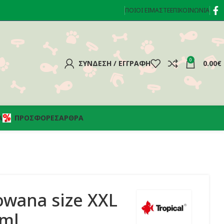
ΠΟΙΟΊ ΕΊΜΑΣΤΕ
ΕΠΙΚΟΙΝΩΝΊΑ
0
ΣΎΝΔΕΣΗ / ΕΓΓΡΑΦΉ
0.00
€
Α
ΠΡΟΣΦΟΡΈΣ
ΆΡΘΡΑ
owana size XXL
0ml