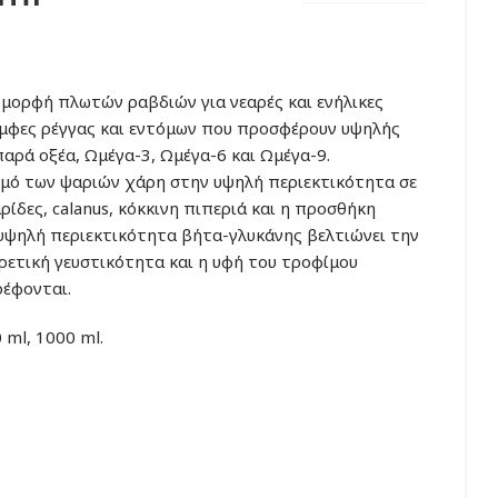
ice
nge:
μορφή πλωτών ραβδιών για νεαρές και ενήλικες
5.10€
ύμφες ρέγγας και εντόμων που προσφέρουν υψηλής
hrough
αρά οξέα, Ωμέγα-3, Ωμέγα-6 και Ωμέγα-9.
5.30€
μό των ψαριών χάρη στην υψηλή περιεκτικότητα σε
ρίδες, calanus, κόκκινη πιπεριά και η προσθήκη
υψηλή περιεκτικότητα βήτα-γλυκάνης βελτιώνει την
ιρετική γευστικότητα και η υφή του τροφίμου
ρέφονται.
ml, 1000 ml.