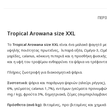
ΠΕΡ
Tropical Arowana size XXL
Το
Tropical Arowana size XXL
είναι ένα μαλακό φαγητό με
υψηλής ποιότητας πρωτεΐνες, λιπαρά οξέα, Ωμέγα-3, Ωμέ
γαρίδες, calanus, κόκκινη πιπεριά και η προσθήκη φυσικ
και η υφή του τροφίμου ενθαρρύνει τα ψάρια να τρέφοντα
Πλήρεις ζωοτροφή για διακοσμητικά ψάρια.
Συστατικά:
ψάρια και παράγωγα ψαριών (αλεύρι ρέγγας),
6%, γεύματος calanus 1,7%), εντόμων (γεύματα προνυμφώ
mg / kg), φρούτα 3%, δημητριακά, ζύμες (συμπεριλαμβανομ
Πρόσθετα (ανά kg):
Βιταμίνες, προ-βιταμίνες και χημικά κ