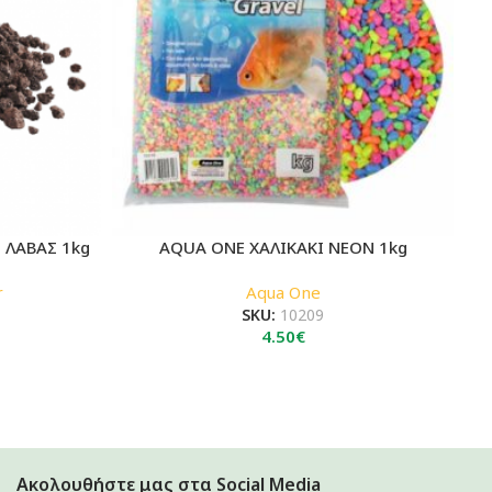
 ΛΑΒΑΣ 1kg
AQUA ONE ΧΑΛΙΚΑΚΙ NEON 1kg
r
Aqua One
SKU:
10209
4.50
€
έχουσα
ή
ι:
0€.
Ακολουθήστε μας στα Social Media