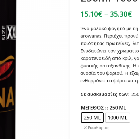
Pr
15.10
€
–
35.30
€
ra
Ένα μαλακό φαγητό με τη 
1
arowanas. Περιέχει προν
t
ποιότητας πρωτεΐνες, λιπ
3
Ενυδατώνει τον χρωματισ
καροτενοειδή από κριλ, γα
φυσικής ασταξανθίνης. Η 
ανοσία του ψαριού. Η εξα
ενθαρρύνει τα ψάρια να τ
Σε συσκευασίες των:
250 
ΜΈΓΕΘΟΣ
: 250 ML
250 ML
1000 ML
Εκκαθάριση