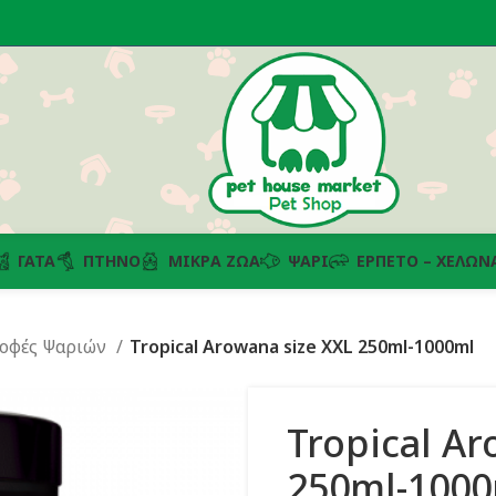
ΓΆΤΑ
ΠΤΗΝΌ
ΜΙΚΡΆ ΖΏΑ
ΨΆΡΙ
ΕΡΠΕΤΌ – ΧΕΛΏΝ
οφές Ψαριών
Tropical Arowana size XXL 250ml-1000ml
Tropical Ar
250ml-100