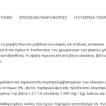
ΙΓΡΑΦΉ
ΕΠΙΠΛΈΟΝ ΠΛΗΡΟΦΟΡΊΕΣ
Η ΕΤΑΙΡΕΙΑ TRO
 τη μορφή πλωτών ραβδιών για νεαρές και ενήλικες arowanas
γα-6 και Ωμέγα-9. Ενυδατώνει τον χρωματισμό των ψαριών χά
ής ασταξανθίνης. Η υψηλή περιεκτικότητα βήτα-γλυκάνης βελτι
ι.
 μαλάκια και καρκινοειδή (συμπεριλαμβανομένων των γλευκών 
ν εντόμων 5% , φυτά, παράγωγα φυτικής προέλευσης (συμπερι
ένης της βήτα-1,3 / 1,6-γλυκάνης 1 000 mg / kg), λαδιών και
αθορισμένες ουσίες που έχουν παρόμοιο αποτέλεσμα: vit. Ένα 42 