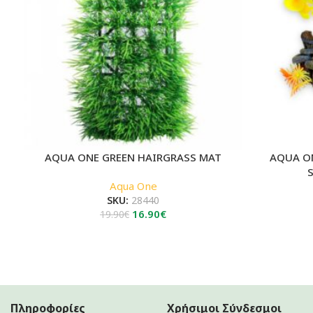
AQUA ONE GREEN HAIRGRASS MAT
AQUA O
Aqua One
SKU:
28440
Original
Η
16.90
€
19.90
€
price
τρέχουσα
was:
τιμή
19.90€.
είναι:
16.90€.
Πληροφορίες
Χρήσιμοι Σύνδεσμοι