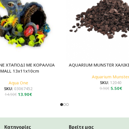
NE ΧΤΑΠΟΔΙ ΜΕ ΚΟΡΑΛΛΙΑ
AQUARIUM MUNSTER ΧΑΛΙΚΙ
SMALL 13x11x10cm
Aquarium Munste
Aqua One
SKU:
12040
Original
Η
5.50
€
SKU:
03067452
9.90
€
Original
Η
price
τρ
13.90
€
14.90
€
price
τρέχουσα
was:
τιμ
was:
τιμή
9.90€.
είνα
14.90€.
είναι:
5.5
13.90€.
Κατηγορίες
Βρείτε μας