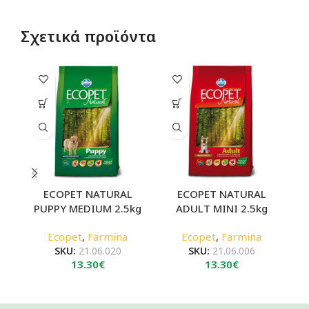
Σχετικά προϊόντα
ECOPET NATURAL
ECOPET NATURAL
PUPPY MEDIUM 2.5kg
ADULT MINI 2.5kg
A
Ecopet
,
Farmina
Ecopet
,
Farmina
SKU:
21.06.020
SKU:
21.06.006
13.30
€
13.30
€