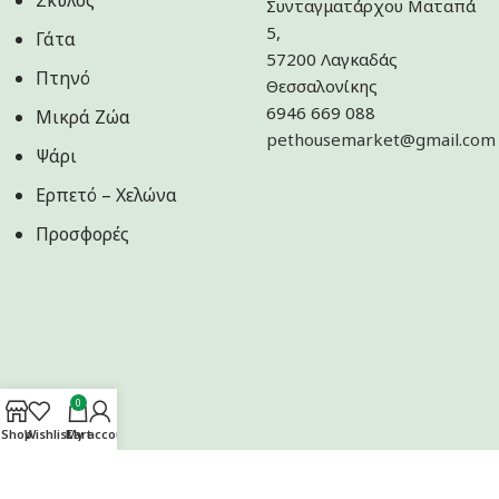
Σκύλος
Συνταγματάρχου Ματαπά
5,
Γάτα
57200 Λαγκαδάς
Πτηνό
Θεσσαλονίκης
6946 669 088
Μικρά Ζώα
pethousemarket@gmail.com
Ψάρι
Ερπετό – Χελώνα
Προσφορές
0
Shop
Wishlist
Cart
My account