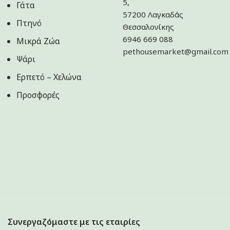
5,
Γάτα
57200 Λαγκαδάς
Πτηνό
Θεσσαλονίκης
6946 669 088
Μικρά Ζώα
pethousemarket@gmail.com
Ψάρι
Ερπετό – Χελώνα
Προσφορές
Συνεργαζόμαστε με τις εταιρίες