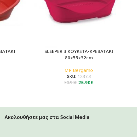
ΒΑΤΑΚΙ
SLEEPER 3 ΚΟΥΚΕΤΑ-ΚΡΕΒΑΤΑΚΙ
80x55x32cm
MP Bergamo
SKU:
1237.3
Original
Η
25.90
€
30.90
€
ρέχουσα
price
τρέχουσα
μή
was:
τιμή
ναι:
30.90€.
είναι:
.90€.
25.90€.
Ακολουθήστε μας στα Social Media