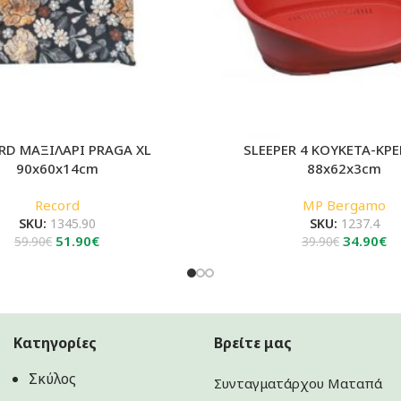
RD ΜΑΞΙΛΑΡΙ PRAGA XL
SLEEPER 4 ΚΟΥΚΕΤΑ-ΚΡΕ
90x60x14cm
88x62x3cm
Record
MP Bergamo
SKU:
1345.90
SKU:
1237.4
Original
Η
Original
Η
51.90
€
34.90
€
59.90
€
39.90
€
price
τρέχουσα
price
τ
was:
τιμή
was:
τι
59.90€.
είναι:
39.90€.
εί
51.90€.
34
Κατηγορίες
Βρείτε μας
Σκύλος
Συνταγματάρχου Ματαπά