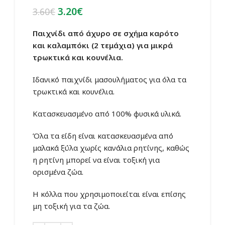
Original
Η
3.20
€
3.60
€
price
τρέχουσα
was:
τιμή
Παιχνίδι από άχυρο σε σχήμα καρότο
3.60€.
είναι:
και καλαμπόκι (2 τεμάχια) για μικρά
3.20€.
τρωκτικά και κουνέλια.
Ιδανικό παιχνίδι μασουλήματος για όλα τα
τρωκτικά και κουνέλια.
Κατασκευασμένο από 100% φυσικά υλικά.
Όλα τα είδη είναι κατασκευασμένα από
μαλακά ξύλα χωρίς κανάλια ρητίνης, καθώς
η ρητίνη μπορεί να είναι τοξική για
ορισμένα ζώα.
Η κόλλα που χρησιμοποιείται είναι επίσης
μη τοξική για τα ζώα.