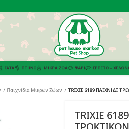
ΓΆΤΑ
ΠΤΗΝΌ
ΜΙΚΡΆ ΖΏΑ
ΨΆΡΙ
ΕΡΠΕΤΌ – ΧΕΛΏΝ
ν
Παιχνίδια Μικρών Ζώων
TRIXIE 6189 ΠΑΙΧΝΙΔΙ Τ
TRIXIE 618
ΤΡΩΚΤΙΚΩΝ