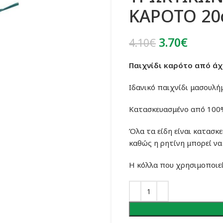
ΚΑΡΟΤΟ 2
Original
Η
3.70
€
4.10
€
price
τρέχο
Παιχνίδι καρότο από άχ
was:
τιμή
4.10€.
είναι:
Ιδανικό παιχνίδι μασουλήμ
3.70€.
Κατασκευασμένο από 100%
Όλα τα είδη είναι κατασκ
καθώς η ρητίνη μπορεί να 
Η κόλλα που χρησιμοποιείτ