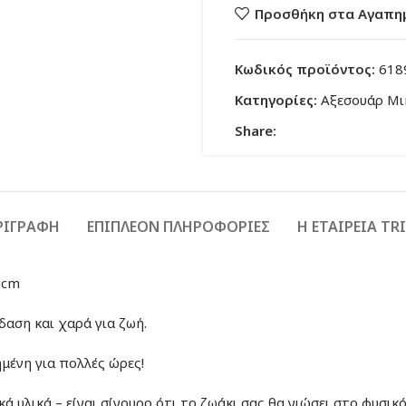
Προσθήκη στα Αγαπη
Κωδικός προϊόντος:
618
Κατηγορίες:
Αξεσουάρ Μ
Share:
ΡΙΓΡΑΦΉ
ΕΠΙΠΛΈΟΝ ΠΛΗΡΟΦΟΡΊΕΣ
Η ΕΤΑΙΡΕΙΑ TRI
0cm
δαση και χαρά για ζωή.
ημένη για πολλές ώρες!
 υλικά – είναι σίγουρο ότι το ζωάκι σας θα νιώσει στο φυσικ