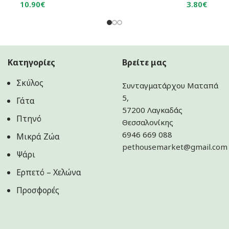
10.90
€
3.80
€
Κατηγορίες
Βρείτε μας
Σκύλος
Συνταγματάρχου Ματαπά
5,
Γάτα
57200 Λαγκαδάς
Πτηνό
Θεσσαλονίκης
6946 669 088
Μικρά Ζώα
pethousemarket@gmail.com
Ψάρι
Ερπετό – Χελώνα
Προσφορές