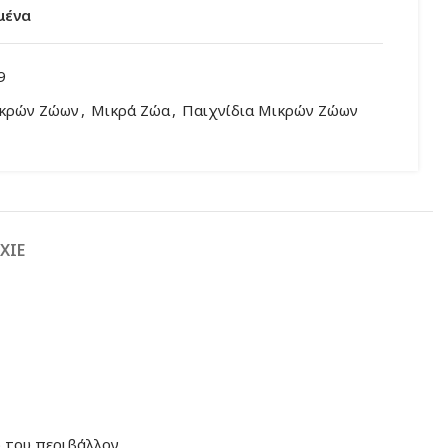
μένα
9
ικρών Ζώων
,
Μικρά Ζώα
,
Παιχνίδια Μικρών Ζώων
XIE
ό του περιβάλλον