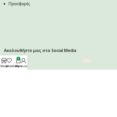
Προσφορές
Ακολουθήστε μας στα Social Media
0
Shop
Wishlist
Cart
My account