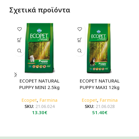
Σχετικά προϊόντα
ECOPET NATURAL
ECOPET NATURAL
PUPPY MINI 2.5kg
PUPPY MAXI 12kg
B
Ecopet
,
Farmina
Ecopet
,
Farmina
SKU:
21.06.024
SKU:
21.06.028
13.30
€
51.40
€