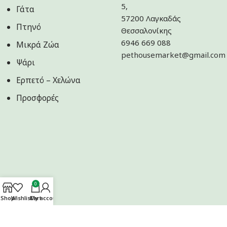
5,
Γάτα
57200 Λαγκαδάς
Πτηνό
Θεσσαλονίκης
6946 669 088
Μικρά Ζώα
pethousemarket@gmail.com
Ψάρι
Ερπετό – Χελώνα
Προσφορές
0
Shop
Wishlist
Cart
My account
Ακολουθήστε μας στα Social Media