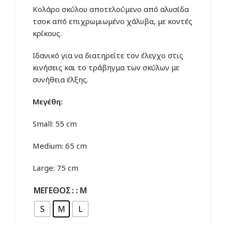
1.90€
Κολάρο σκύλου αποτελούμενο από αλυσίδα
through
τσοκ από επιχρωμιωμένο χάλυβα, με κοντές
2.70€
κρίκους.
Ιδανικό για να διατηρείτε τον έλεγχο στις
κινήσεις και το τράβηγμα των σκύλων με
συνήθεια έλξης.
Μεγέθη:
Small: 55 cm
Medium: 65 cm
Large: 75 cm
ΜΈΓΕΘΟΣ
: M
S
M
L