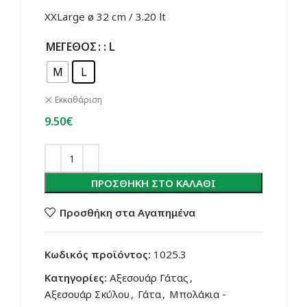
XXLarge ø 32 cm / 3.20 lt
ΜΈΓΕΘΟΣ
: L
M
L
Εκκαθάριση
9.50
€
ΠΡΟΣΘΉΚΗ ΣΤΟ ΚΑΛΆΘΙ
Προσθήκη στα Αγαπημένα
Κωδικός προϊόντος:
1025.3
Κατηγορίες:
Αξεσουάρ Γάτας
,
Αξεσουάρ Σκύλου
,
Γάτα
,
Μπολάκια -