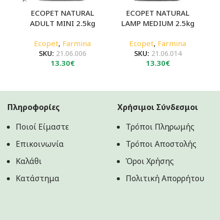
ECOPET NATURAL
ECOPET NATURAL
ADULT MINI 2.5kg
LAMP MEDIUM 2.5kg
B
Ecopet
,
Farmina
Ecopet
,
Farmina
SKU:
21.06.006
SKU:
21.06.014
13.30
€
13.30
€
Πληροφορίες
Χρήσιμοι Σύνδεσμοι
Ποιοί Είμαστε
Τρόποι Πληρωμής
Επικοινωνία
Τρόποι Αποστολής
Καλάθι
Όροι Χρήσης
Κατάστημα
Πολιτική Aπορρήτου