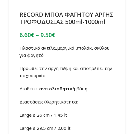
RECORD ΜΠΟΛ ΦΑΓΗΤΟΥ ΑΡΓΗΣ
ΤΡΟΦΟΔΟΣΙΑΣ 500ml-1000ml
Price
6.60
€
–
9.50
€
range:
6.60€
Πλαστικό αντιλαιμαργικό μπολάκι σκύλου
through
για φαγητό.
9.50€
Προωθεί την αργή πέψη και αποτρέπει την
παχυσαρκία.
Διαθέτει
αντιολισθητική
βάση.
Διαστάσεις/Χωρητικότητα:
Large ø 26 cm / 1.45 lt
Large ø 29.5 cm / 2.00 lt