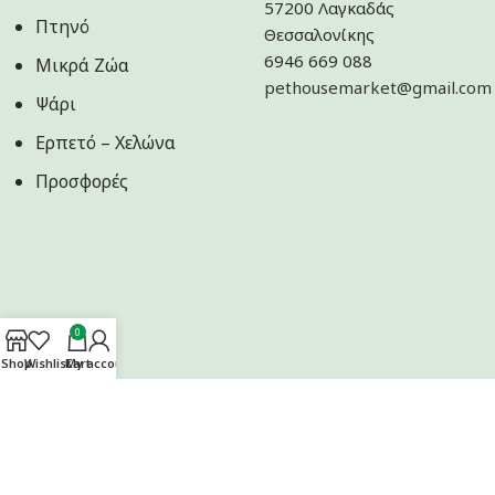
57200 Λαγκαδάς
Πτηνό
Θεσσαλονίκης
6946 669 088
Μικρά Ζώα
pethousemarket@gmail.com
Ψάρι
Ερπετό – Χελώνα
Προσφορές
0
Shop
Wishlist
Cart
My account
Ακολουθήστε μας στα Social Media