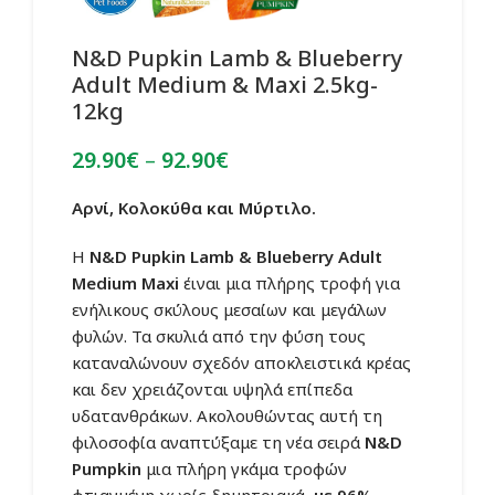
N&D Pupkin Lamb & Blueberry
Adult Medium & Maxi 2.5kg-
12kg
Price
29.90
€
–
92.90
€
range:
29.90€
Αρνί, Κολοκύθα και Μύρτιλο.
through
Η
N&D Pupkin Lamb & Blueberry Adult
92.90€
Medium Maxi
έιναι μια πλήρης τροφή για
ενήλικους σκύλους μεσαίων και μεγάλων
φυλών. Τα σκυλιά από την φύση τους
καταναλώνουν σχεδόν αποκλειστικά κρέας
και δεν χρειάζονται υψηλά επίπεδα
υδατανθράκων. Ακολουθώντας αυτή τη
φιλοσοφία αναπτύξαμε τη νέα σειρά
N&D
Pumpkin
μια πλήρη γκάμα τροφών