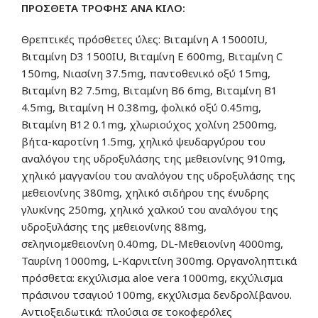
ΠΡΟΣΘΕΤΑ ΤΡΟΦΗΣ ΑΝΑ ΚΙΛΟ:
Θρεπτικές πρόσθετες ύλες: Βιταμίνη Α 15000IU,
Βιταμίνη D3 1500IU, Βιταμίνη Ε 600mg, Βιταμίνη C
150mg, Νιασίνη 37.5mg, παντοθενικό οξύ 15mg,
Βιταμίνη Β2 7.5mg, Βιταμίνη Β6 6mg, Βιταμίνη Β1
4.5mg, Βιταμίνη Η 0.38mg, φολικό οξύ 0.45mg,
Βιταμίνη Β12 0.1mg, χλωριούχος χολίνη 2500mg,
βήτα-καροτίνη 1.5mg, χηλικό ψευδαργύρου του
αναλόγου της υδροξυλάσης της μεθειονίνης 910mg,
χηλικό μαγγανίου του αναλόγου της υδροξυλάσης της
μεθειονίνης 380mg, χηλικό σιδήρου της ένυδρης
γλυκίνης 250mg, χηλικό χαλκού του αναλόγου της
υδροξυλάσης της μεθειονίνης 88mg,
σεληνιομεθειονίνη 0.40mg, DL-Μεθειονίνη 4000mg,
Ταυρίνη 1000mg, L-Καρνιτίνη 300mg. Οργανοληπτικά
πρόσθετα: εκχύλισμα aloe vera 1000mg, εκχύλισμα
πράσινου τσαγιού 100mg, εκχύλισμα δενδρολίβανου.
Αντιοξειδωτικά: πλούσια σε τοκοφερόλες