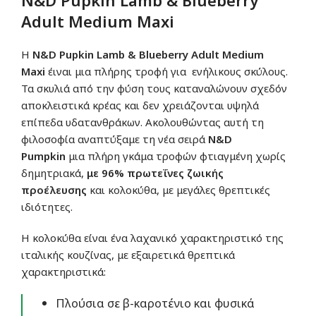
N&D Pupkin Lamb & Blueberry
Adult Medium Maxi
Η
N&D Pupkin Lamb & Blueberry Adult Medium
Maxi
έιναι μια πλήρης τροφή για ενήλικους σκύλους.
Τα σκυλιά από την φύση τους καταναλώνουν σχεδόν
αποκλειστικά κρέας και δεν χρειάζονται υψηλά
επίπεδα υδατανθράκων. Ακολουθώντας αυτή τη
φιλοσοφία αναπτύξαμε τη νέα σειρά
N&D
Pumpkin
μια πλήρη γκάμα τροφών φτιαγμένη χωρίς
δημητριακά,
με 96% πρωτεΐνες ζωικής
προέλευσης
και κολοκύθα, με μεγάλες θρεπτικές
ιδιότητες.
Η κολοκύθα είναι ένα λαχανικό χαρακτηριστικό της
ιταλικής κουζίνας, με εξαιρετικά θρεπτικά
χαρακτηριστικά:
Πλούσια σε β-καροτένιο και φυσικά