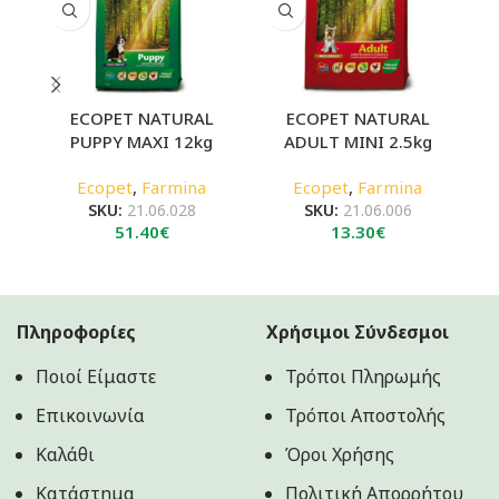
ECOPET NATURAL
ECOPET NATURAL
PUPPY MAXI 12kg
ADULT MINI 2.5kg
A
Ecopet
,
Farmina
Ecopet
,
Farmina
SKU:
21.06.028
SKU:
21.06.006
51.40
€
13.30
€
Πληροφορίες
Χρήσιμοι Σύνδεσμοι
Ποιοί Είμαστε
Τρόποι Πληρωμής
Επικοινωνία
Τρόποι Αποστολής
Καλάθι
Όροι Χρήσης
Κατάστημα
Πολιτική Aπορρήτου