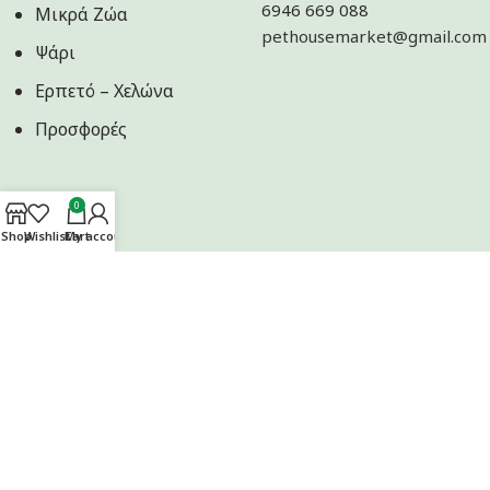
6946 669 088
Μικρά Ζώα
pethousemarket@gmail.com
Ψάρι
Ερπετό – Χελώνα
Προσφορές
0
Shop
Wishlist
Cart
My account
Ακολουθήστε μας στα Social Media