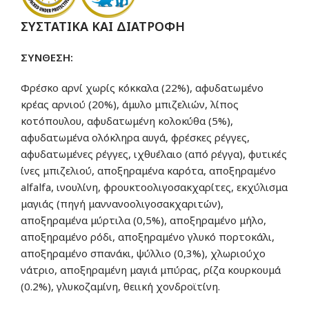
ΣΥΣΤΑΤΙΚΑ ΚΑΙ ΔΙΑΤΡΟΦΗ
ΣΥΝΘΕΣΗ:
Φρέσκο αρνί χωρίς κόκκαλα (22%), αφυδατωμένο
κρέας αρνιού (20%), άμυλο μπιζελιών, λίπoς
κοτόπουλου, αφυδατωμένη κολοκύθα (5%),
αφυδατωμένα ολόκληρα αυγά, φρέσκες ρέγγες,
αφυδατωμένες ρέγγες, ιχθυέλαιο (από ρέγγα), φυτικές
ίνες μπιζελιού, αποξηραμένα καρότα, αποξηραμένο
alfalfa, ινουλίνη, φρουκτοολιγοσακχαρίτες, εκχύλισμα
μαγιάς (πηγή μαννανοολιγοσακχαριτών),
αποξηραμένα μύρτιλα (0,5%), αποξηραμένο μήλο,
αποξηραμένο ρόδι, αποξηραμένο γλυκό πορτοκάλι,
αποξηραμένο σπανάκι, ψύλλιο (0,3%), χλωριούχο
νάτριο, αποξηραμένη μαγιά μπύρας, ρίζα κουρκουμά
(0.2%), γλυκοζαμίνη, θειική χονδροϊτίνη.