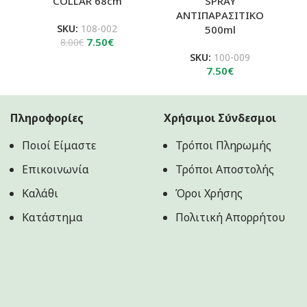
COLLAR 68cm
SPRAY
A
ΑΝΤΙΠΑΡΑΣΙΤΙΚΟ
SKU:
108-002
500ml
Original
Η
7.50
€
8.00
€
price
τρέχουσα
SKU:
100-009
was:
τιμή
7.50
€
8.00€.
είναι:
7.50€.
Πληροφορίες
Χρήσιμοι Σύνδεσμοι
Ποιοί Είμαστε
Τρόποι Πληρωμής
Επικοινωνία
Τρόποι Αποστολής
Καλάθι
Όροι Χρήσης
Κατάστημα
Πολιτική Aπορρήτου