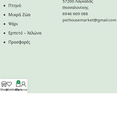
57200 Λαγκαδάς
Πτηνό
Θεσσαλονίκης
6946 669 088
Μικρά Ζώα
pethousemarket@gmail.com
Ψάρι
Ερπετό – Χελώνα
Προσφορές
0
Shop
Wishlist
Cart
My account
Ακολουθήστε μας στα Social Media