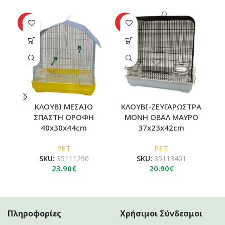
SO
HOT
HOT
O
ΚΛΟΥΒΙ ΜΕΣΑΙΟ
ΚΛΟΥΒΙ-ΖΕΥΓΑΡΩΣΤΡΑ
Κ
ΣΠΑΣΤΗ ΟΡΟΦΗ
ΜΟΝΗ ΟΒΑΛ ΜΑΥΡΟ
40x30x44cm
37x23x42cm
PET
PET
SKU:
35111290
SKU:
35113401
23.90
€
20.90
€
Πληροφορίες
Χρήσιμοι Σύνδεσμοι