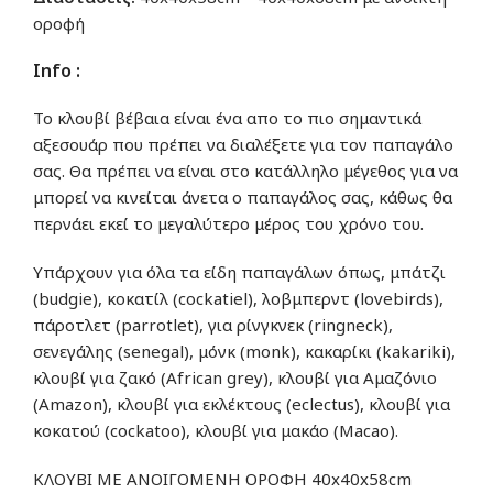
οροφή
Info :
Το κλουβί βέβαια είναι ένα απο το πιο σημαντικά
αξεσουάρ που πρέπει να διαλέξετε για τον παπαγάλο
σας. Θα πρέπει να είναι στο κατάλληλο μέγεθος για να
μπορεί να κινείται άνετα ο παπαγάλος σας, κάθως θα
περνάει εκεί το μεγαλύτερο μέρος του χρόνο του.
Υπάρχουν για όλα τα είδη παπαγάλων όπως, μπάτζι
(budgie), κοκατίλ (cockatiel), λοβμπερντ (lovebirds),
πάροτλετ (parrotlet), για ρίνγκνεκ (ringneck),
σενεγάλης (senegal), μόνκ (monk), κακαρίκι (kakariki),
κλουβί για ζακό (African grey), κλουβί για Αμαζόνιο
(Amazon), κλουβί για εκλέκτους (eclectus), κλουβί για
κοκατού (cockatoo), κλουβί για μακάο (Macao).
ΚΛΟΥΒΙ ΜΕ ΑΝΟΙΓΟΜΕΝΗ ΟΡΟΦΗ 40x40x58cm