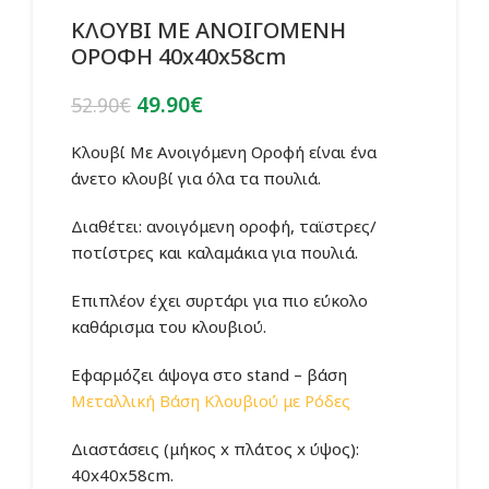
ΚΛΟΥΒΙ ΜΕ ΑΝΟΙΓΟΜΕΝΗ
ΟΡΟΦΗ 40x40x58cm
Original
Η
49.90
€
52.90
€
price
τρέχουσα
was:
τιμή
Κλουβί Με Ανοιγόμενη Οροφή είναι
ένα
52.90€.
είναι:
άνετο κλουβί για όλα τα πουλιά.
49.90€.
Διαθέτει: ανοιγόμενη οροφή, ταϊστρες/
ποτίστρες και καλαμάκια για πουλιά.
Επιπλέον έχει συρτάρι για πιο εύκολο
καθάρισμα του κλουβιού.
Εφαρμόζει άψογα στο stand – βάση
Μεταλλική Βάση Κλουβιού με Ρόδες
Διαστάσεις (μήκος x πλάτος x ύψος):
40x40x58cm.