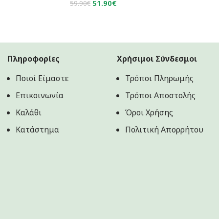
Original
Η
51.90
€
59.90
€
price
τρέχουσα
was:
τιμή
59.90€.
είναι:
51.90€.
Πληροφορίες
Χρήσιμοι Σύνδεσμοι
Ποιοί Είμαστε
Τρόποι Πληρωμής
Επικοινωνία
Τρόποι Αποστολής
Καλάθι
Όροι Χρήσης
Κατάστημα
Πολιτική Aπορρήτου