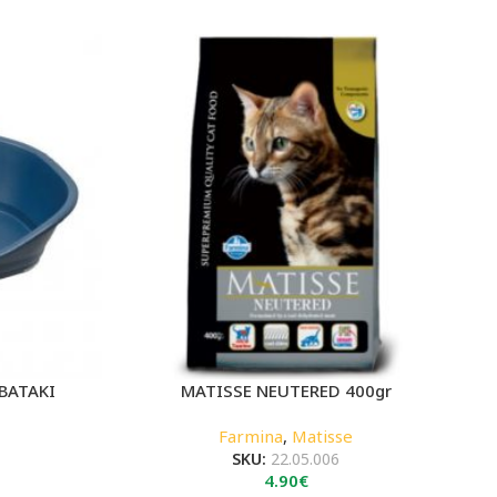
ΒΑΤΑΚΙ
MATISSE NEUTERED 400gr
Farmina
,
Matisse
SKU:
22.05.006
4.90
€