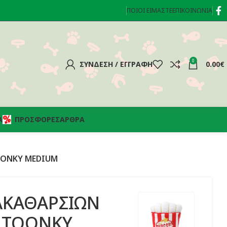
ΠΟΙΟΊ ΕΊΜΑΣΤΕ
ΕΠΙΚΟΙΝΩΝΊΑ
0
ΣΎΝΔΕΣΗ / ΕΓΓΡΑΦΉ
0.00
€
Α
ΠΡΟΣΦΟΡΈΣ
ΆΡΘΡΑ
OONKY MEDIUM
ΑΚΑΘΑΡΣΙΩΝ
S TOONKY