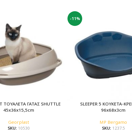
-11%
T ΤΟΥΑΛΕΤΑ ΓΑΤΑΣ SHUTTLE
SLEEPER 5 ΚΟΥΚΕΤΑ-ΚΡΕ
45x36x15,5cm
96x68x3cm
Georplast
MP Bergamo
SKU:
10530
SKU:
1237.5