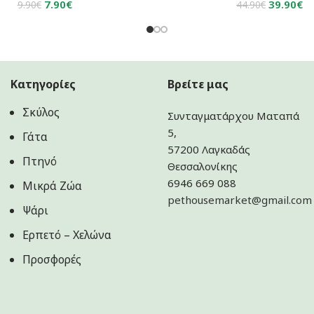
Original
Η
Original
Η
7.90
€
39.90
€
9.90
€
44.90
€
price
τρέχουσα
price
τ
was:
τιμή
was:
τι
9.90€.
είναι:
44.90€.
εί
7.90€.
39
Κατηγορίες
Βρείτε μας
Σκύλος
Συνταγματάρχου Ματαπά
5,
Γάτα
57200 Λαγκαδάς
Πτηνό
Θεσσαλονίκης
6946 669 088
Μικρά Ζώα
pethousemarket@gmail.com
Ψάρι
Ερπετό – Χελώνα
Προσφορές