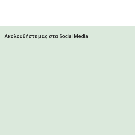
ρέχουσα
μή
ναι:
.90€.
Ακολουθήστε μας στα Social Media