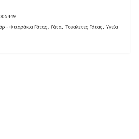
005449
άρ - Φτιαράκια Γάτας
,
Γάτα
,
Τουαλέτες Γάτας
,
Υγεία