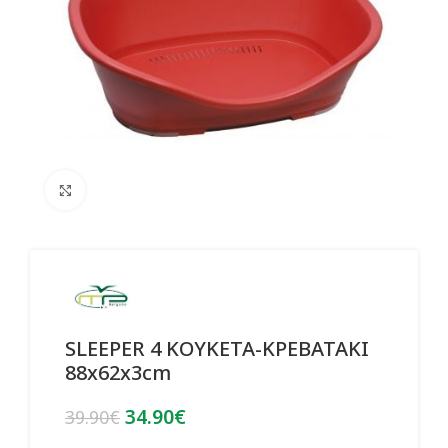
Click to enlarge
SLEEPER 4 ΚΟΥΚΕΤΑ-ΚΡΕΒΑΤΑΚΙ
88x62x3cm
Original
Η
34.90
€
39.90
€
price
τρέχουσα