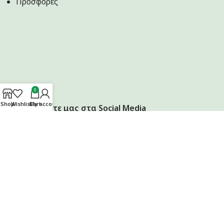
Προσφορές
0
Shop
Wishlist
Cart
My account
Ακολουθήστε μας στα Social Media