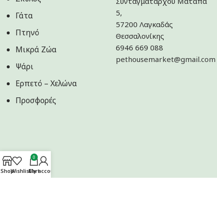
Συνταγματάρχου Ματαπά
5,
Γάτα
57200 Λαγκαδάς
Πτηνό
Θεσσαλονίκης
6946 669 088
Μικρά Ζώα
pethousemarket@gmail.com
Ψάρι
Ερπετό – Χελώνα
Προσφορές
0
Shop
Wishlist
Cart
My account