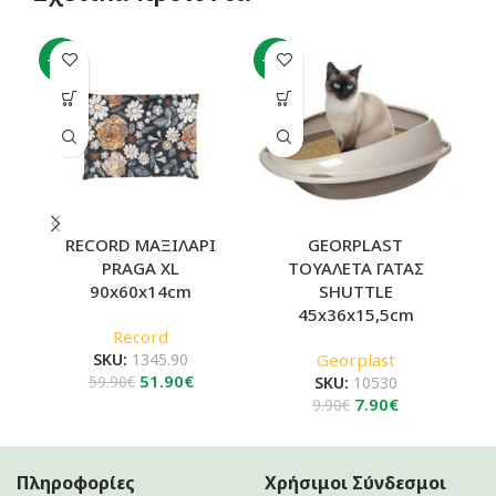
-13%
-20%
-1
RECORD ΜΑΞΙΛΑΡΙ
GEORPLAST
PRAGA XL
ΤΟΥΑΛΕΤΑ ΓΑΤΑΣ
90x60x14cm
SHUTTLE
45x36x15,5cm
Record
SKU:
1345.90
Georplast
Original
Η
51.90
€
59.90
€
SKU:
10530
price
τρέχουσα
Original
Η
7.90
€
9.90
€
was:
τιμή
price
τρέχουσα
59.90€.
είναι:
was:
τιμή
51.90€.
9.90€.
είναι:
Πληροφορίες
Χρήσιμοι Σύνδεσμοι
7.90€.