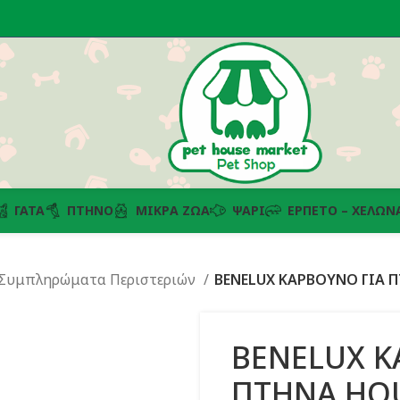
ΓΆΤΑ
ΠΤΗΝΌ
ΜΙΚΡΆ ΖΏΑ
ΨΆΡΙ
ΕΡΠΕΤΌ – ΧΕΛΏΝ
-Συμπληρώματα Περιστεριών
BENELUX ΚΑΡΒΟΥΝΟ ΓΙΑ 
BENELUX Κ
ΠΤΗΝΑ HOU