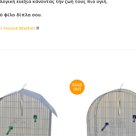
ογική ευεξία κάνοντας την ζωή τους πιο υγιή.
ινό φίλο δίπλα σου.
t House Market
!!
SOLD
OUT