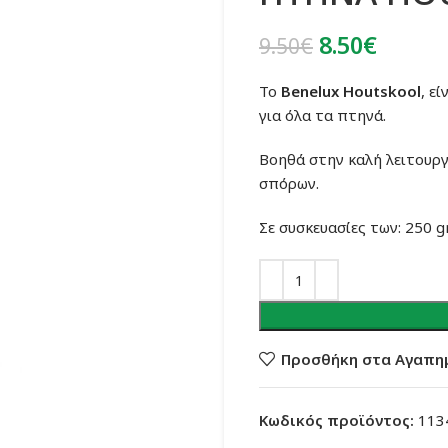
Original
Η
8.50
€
9.50
€
price
τρέχο
Το
Benelux Houtskool
, ε
was:
τιμή
για όλα τα πτηνά.
9.50€.
είναι:
8.50€.
Βοηθά στην καλή λειτουρ
σπόρων.
Σε συσκευασίες των: 250 gr
Προσθήκη στα Αγαπη
Κωδικός προϊόντος:
113