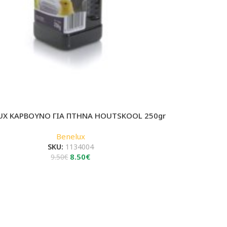
UX ΚΑΡΒΟΥΝΟ ΓΙΑ ΠΤΗΝΑ HOUTSKOOL 250gr
Benelux
SKU:
1134004
Original
Η
8.50
€
9.50
€
price
τρέχουσα
was:
τιμή
9.50€.
είναι:
8.50€.