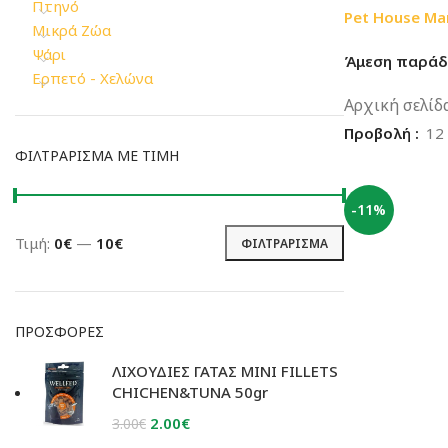
Πτηνό
Pet House Ma
Μικρά Ζώα
Ψάρι
Άμεση παράδω
Ερπετό - Χελώνα
Αρχική σελίδ
Προβολή
12
ΦΙΛΤΡΆΡΙΣΜΑ ΜΕ ΤΙΜΉ
-11%
Τιμή:
0€
—
10€
ΦΙΛΤΡΆΡΙΣΜΑ
Ελάχιστη
Μέγιστη
τιμή
τιμή
ΠΡΟΣΦΟΡΈΣ
ΛΙΧΟΥΔΙΕΣ ΓΑΤΑΣ MINI FILLETS
CHICHEN&TUNA 50gr
Original
Η
2.00
€
3.00
€
price
τρέχουσα