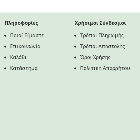
was:
τιμή
39.90€.
είναι:
34.90€.
Πληροφορίες
Χρήσιμοι Σύνδεσμοι
Ποιοί Είμαστε
Τρόποι Πληρωμής
Επικοινωνία
Τρόποι Αποστολής
Καλάθι
Όροι Χρήσης
Κατάστημα
Πολιτική Aπορρήτου