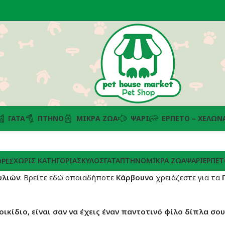
ΓΆΤΑ
ΠΤΗΝΌ
ΜΙΚΡΆ ΖΏΑ
ΨΆΡΙ
ΕΡΠΕΤΌ – ΧΕΛΏΝ
ΧΩΡΊΣ ΚΑΤΗΓΟΡΊΑ
ΣΚΎΛΟΣ
ΓΆΤΑ
ΠΤΗΝΌ
ΜΙΚΡΆ ΖΏΑ
ΨΆΡΙ
ΕΡΠΕΤ
ΡΈΣ
υλιών
: Βρείτε εδώ οποιαδήποτε
Κάρβουνo
χρειάζεστε για τα
οικίδιο, είναι σαν να έχεις έναν παντοτινό φίλο δίπλα σου