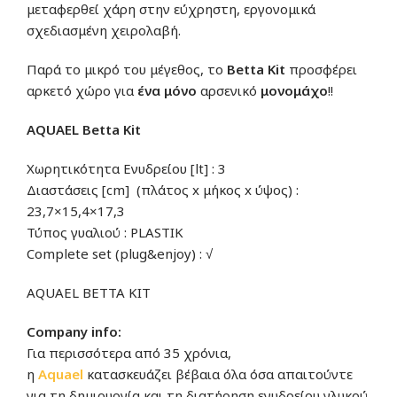
μεταφερθεί χάρη στην εύχρηστη, εργονομικά
σχεδιασμένη χειρολαβή.
Παρά το μικρό του μέγεθος, το
Betta Kit
προσφέρει
αρκετό χώρο για
ένα
μόνο
αρσενικό
μονομάχο
!!
AQUAEL
Betta Kit
Χωρητικότητα Ενυδρείου [lt] : 3
Διαστάσεις [cm] (πλάτος x μήκος x ύψος) :
23,7×15,4×17,3
Τύπος γυαλιού : PLASTIK
Complete set (plug&enjoy) : √
AQUAEL BETTA KIT
Company info:
Για περισσότερα από 35 χρόνια,
η
Aquae
l
κατασκευάζει βέβαια όλα όσα απαιτούντε
για τη δημιουργία και τη διατήρηση ενυδρείου γλυκού