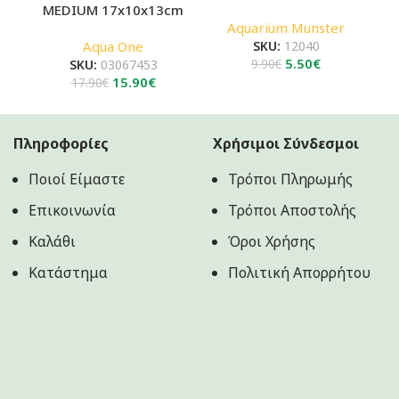
MEDIUM 17x10x13cm
Aquarium Munster
Aqua One
SKU:
12040
Original
Η
5.50
€
SKU:
03067453
9.90
€
Original
Η
price
τρέχουσα
15.90
€
17.90
€
price
τρέχουσα
was:
τιμή
was:
τιμή
9.90€.
είναι:
17.90€.
είναι:
5.50€.
Πληροφορίες
Χρήσιμοι Σύνδεσμοι
15.90€.
Ποιοί Είμαστε
Τρόποι Πληρωμής
Επικοινωνία
Τρόποι Αποστολής
Καλάθι
Όροι Χρήσης
Κατάστημα
Πολιτική Aπορρήτου