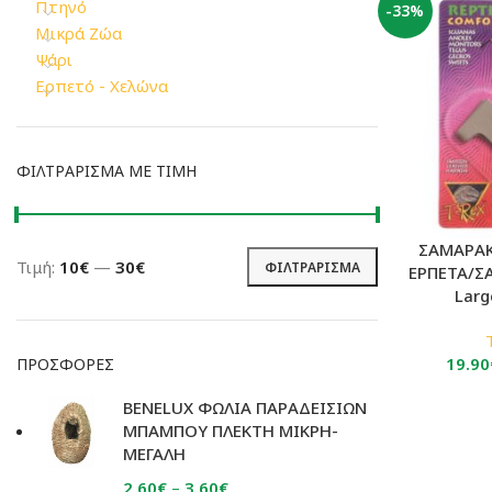
Πτηνό
-33%
Μικρά Ζώα
Ψάρι
Ερπετό - Χελώνα
ΦΙΛΤΡΆΡΙΣΜΑ ΜΕ ΤΙΜΉ
ΣΑΜΑΡΑΚ
Τιμή:
10€
—
30€
ΦΙΛΤΡΆΡΙΣΜΑ
ΕΡΠΕΤΑ/Σ
Ελάχιστη
Μέγιστη
Larg
τιμή
τιμή
19.90
ΠΡΟΣΦΟΡΈΣ
BENELUX ΦΩΛΙΑ ΠΑΡΑΔΕΙΣΙΩΝ
ΜΠΑΜΠΟΥ ΠΛΕΚΤΗ ΜΙΚΡΗ-
ΜΕΓΑΛΗ
Price
2.60
€
–
3.60
€