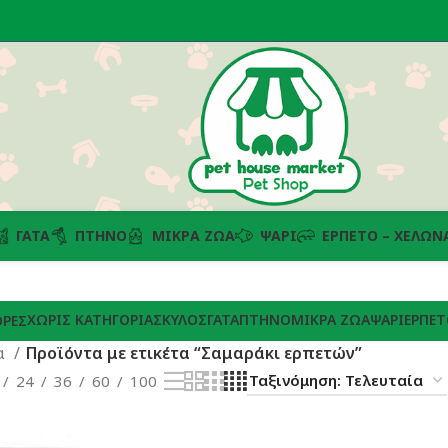
ΓΆΤΑ
ΠΤΗΝΌ
ΜΙΚΡΆ ΖΏΑ
ΨΆΡΙ
ΕΡΠΕΤΌ – ΧΕΛΏΝ
ΧΩΡΊΣ ΚΑΤΗΓΟΡΊΑ
ΣΚΎΛΟΣ
ΓΆΤΑ
ΠΤΗΝΌ
ΜΙΚΡΆ ΖΏΑ
ΨΆΡΙ
ΕΡΠΕΤ
ΡΈΣ
α
Προϊόντα με ετικέτα “Σαμαράκι ερπετών”
24
36
60
100