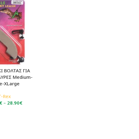
Ι ΒΟΛΤΑΣ ΓΙΑ
ΑΥΡΕΣ Medium-
e-XLarge
T-Rex
Price
€
–
28.90
€
range:
19.90€
through
28.90€