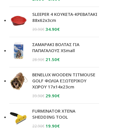
range:
2.60€
SLEEPER 4 ΚΟΥΚΕΤΑ-ΚΡΕΒΑΤΑΚΙ
through
88x62x3cm
3.60€
Original
Η
34.90
€
39.90
€
price
τρέχουσα
was:
τιμή
ΣΑΜΑΡΑΚΙ ΒΟΛΤΑΣ ΓΙΑ
39.90€.
είναι:
ΠΑΠΑΓΑΛΟΥΣ XSmall
34.90€.
Original
Η
21.50
€
28.90
€
price
τρέχουσα
was:
τιμή
BENELUX WOODEN TITMOUSE
28.90€.
είναι:
GOLF ΦΩΛΙΑ ΕΞΩΤΕΡΙΚΟΥ
ΧΩΡΟΥ 17x14x23cm
21.50€.
Original
Η
29.90
€
39.90
€
price
τρέχουσα
was:
τιμή
FURMINATOR ΧΤΕΝΑ
39.90€.
είναι:
SHEDDING TOOL
29.90€.
Original
Η
19.90
€
22.90
€