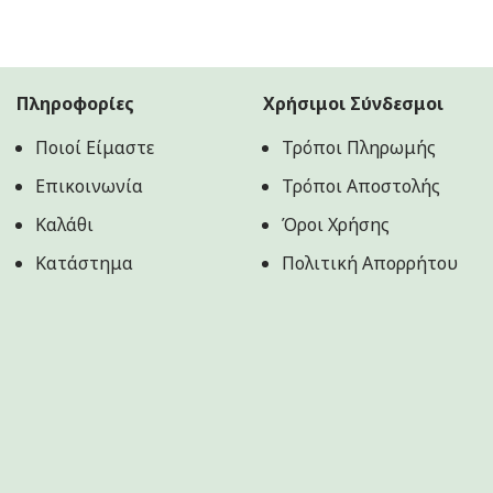
price
τρέχουσα
was:
τιμή
22.90€.
είναι:
19.90€.
Πληροφορίες
Χρήσιμοι Σύνδεσμοι
Ποιοί Είμαστε
Τρόποι Πληρωμής
Επικοινωνία
Τρόποι Αποστολής
Καλάθι
Όροι Χρήσης
Κατάστημα
Πολιτική Aπορρήτου