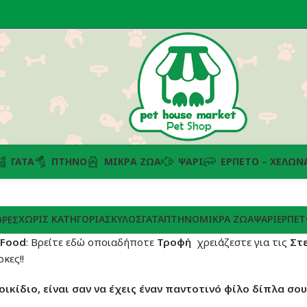
ΓΆΤΑ
ΠΤΗΝΌ
ΜΙΚΡΆ ΖΏΑ
ΨΆΡΙ
ΕΡΠΕΤΌ – ΧΕΛΏΝ
ΧΩΡΊΣ ΚΑΤΗΓΟΡΊΑ
ΣΚΎΛΟΣ
ΓΆΤΑ
ΠΤΗΝΌ
ΜΙΚΡΆ ΖΏΑ
ΨΆΡΙ
ΕΡΠΕΤ
ΡΈΣ
 Food
: Βρείτε εδώ οποιαδήποτε
Τροφή
χρειάζεστε για τις
Στ
κες!!
οικίδιο, είναι σαν να έχεις έναν παντοτινό φίλο δίπλα σου