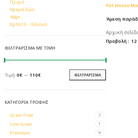
Πτηνό
Pet House Ma
Μικρά Ζώα
Ψάρι
Άμεση παράδω
Ερπετό - Χελώνα
Αρχική σελίδ
Προβολή
12
ΦΙΛΤΡΆΡΙΣΜΑ ΜΕ ΤΙΜΉ
Τιμή:
0€
—
110€
ΦΙΛΤΡΆΡΙΣΜΑ
Ελάχιστη
Μέγιστη
τιμή
τιμή
ΚΑΤΗΓΟΡΊΑ ΤΡΟΦΉΣ
Grain Free
2
Low Grain
1
Premium
6