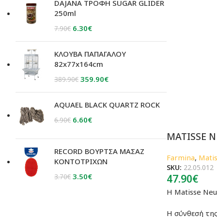
was:
τιμή
DAJANA ΤΡΟΦΗ SUGAR GLIDER
26.90€.
είναι:
250ml
20.90€.
Original
Η
6.30
€
7.90
€
price
τρέχουσα
was:
τιμή
ΚΛΟΥΒΑ ΠΑΠΑΓΑΛΟΥ
7.90€.
είναι:
82x77x164cm
6.30€.
Original
Η
359.90
€
389.90
€
price
τρέχουσα
was:
τιμή
ΑQUAEL BLACK QUARTZ ROCK
389.90€.
είναι:
Original
Η
6.60
€
6.90
€
359.90€.
price
τρέχουσα
MATISSE N
was:
τιμή
RECORD ΒΟΥΡΤΣΑ ΜΑΣΑΖ
6.90€.
είναι:
Farmina
,
Mati
ΚΟΝΤΟΤΡΙΧΩΝ
6.60€.
SKU:
22.05.012
Original
Η
3.50
€
47.90
€
3.70
€
price
τρέχουσα
Η Matisse Neu
was:
τιμή
3.70€.
είναι:
Η σύνθεσή της