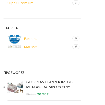
Super Premium
3
ΕΤΑΙΡΕΙΑ
Farmina
6
Matisse
6
ΠΡΟΣΦΟΡΈΣ
GEORPLAST PANZER ΚΛΟΥΒΙ
ΜΕΤΑΦΟΡΑΣ 50x33x31cm
Original
Η
20.90
€
26.90
€
price
τρέχουσα