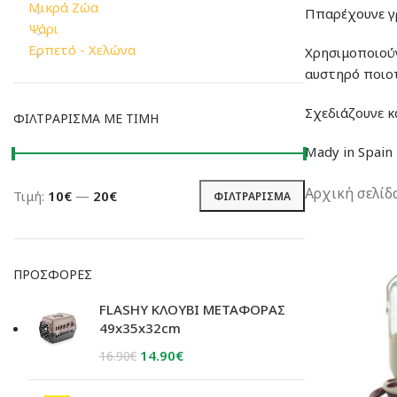
Μικρά Ζώα
Ππαρέχουνε γρ
Ψάρι
Ερπετό - Χελώνα
Χρησιμοποιούν
αυστηρό ποιοτ
Σχεδιάζουνε κ
ΦΙΛΤΡΆΡΙΣΜΑ ΜΕ ΤΙΜΉ
Mady in Spain
Αρχική σελίδ
Τιμή:
10€
—
20€
ΦΙΛΤΡΆΡΙΣΜΑ
Ελάχιστη
Μέγιστη
τιμή
τιμή
ΠΡΟΣΦΟΡΈΣ
FLASHY ΚΛΟΥΒΙ ΜΕΤΑΦΟΡΑΣ
49x35x32cm
Original
Η
14.90
€
16.90
€
price
τρέχουσα