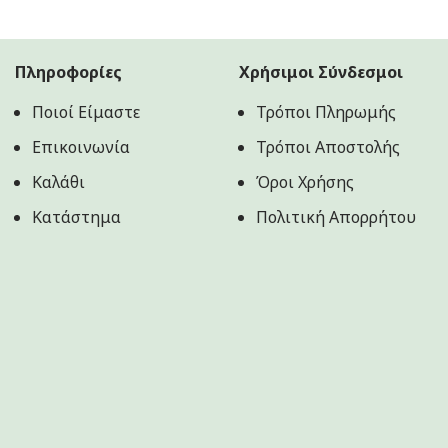
was:
τιμή
9.00€.
είναι:
7.70€.
Πληροφορίες
Χρήσιμοι Σύνδεσμοι
Ποιοί Είμαστε
Τρόποι Πληρωμής
Επικοινωνία
Τρόποι Αποστολής
Καλάθι
Όροι Χρήσης
Κατάστημα
Πολιτική Aπορρήτου