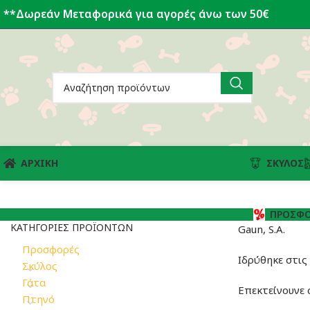
**Δωρεάν Μεταφορικά για αγορές άνω των 50€
ΑΡΧΙΚΗ
ΣΚΎΛΟΣ
ΠΡΟΣΦΟ
ΚΑΤΗΓΟΡΊΕΣ ΠΡΟΪΌΝΤΩΝ
Gaun, S.A.
Προσφορές
Ιδρύθηκε στις
Σκύλος
Γάτα
Επεκτείνουνε 
Πτηνό