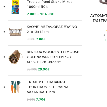
was:
τιμή
Tropical Pond Sticks Mixed
16.90€.
είναι:
1000ml-50lt
14.90€.
Price
2.80
€
–
104.90
€
ΑΥΤΟΜΑΤ
range:
ΤΑΪΣΤΡΑ
2.80€
ΚΛΟΥΒΙ ΜΕΤΑΦΟΡΑΣ ΞΥΛΙΝΟ
through
21x13x12cm
SK
104.90€
Original
Η
7.00
€
8.90
€
1
price
τρέχουσα
was:
τιμή
BENELUX WOODEN TITMOUSE
8.90€.
είναι:
GOLF ΦΩΛΙΑ ΕΞΩΤΕΡΙΚΟΥ
ΧΩΡΟΥ 17x14x23cm
7.00€.
Original
Η
29.90
€
39.90
€
price
τρέχουσα
was:
τιμή
TRIXIE 6190 ΠΑΙΧΝΙΔΙ
39.90€.
είναι:
ΤΡΩΚΤΙΚΩΝ ΣΕΤ ΞΥΛΙΝΑ
ΛΑΧΑΝΙΚΑ 10cm
29.90€.
Original
Η
7.70
€
9.00
€
price
τρέχουσα